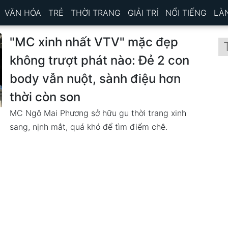
VĂN HÓA
TRẺ
THỜI TRANG
GIẢI TRÍ
NỔI TIẾNG
LÀ
"MC xinh nhất VTV" mặc đẹp
không trượt phát nào: Đẻ 2 con
body vẫn nuột, sành điệu hơn
thời còn son
MC Ngô Mai Phương sở hữu gu thời trang xinh
sang, nịnh mắt, quá khó để tìm điểm chê.