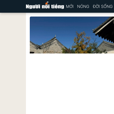
MỚI
NÓNG
ĐỜI SỐNG