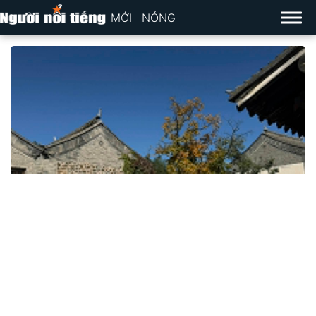
MỚI
NÓNG