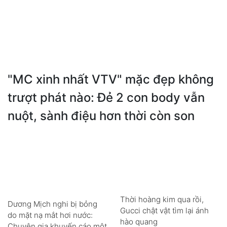
"MC xinh nhất VTV" mặc đẹp không
trượt phát nào: Đẻ 2 con body vẫn
nuột, sành điệu hơn thời còn son
Thời hoàng kim qua rồi,
Dương Mịch nghi bị bỏng
Gucci chật vật tìm lại ánh
do mặt nạ mắt hơi nước:
hào quang
Chuyên gia khuyến cáo một