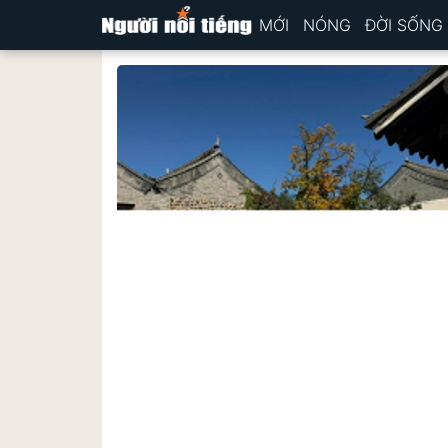
MỚI
NÓNG
ĐỜI SỐNG