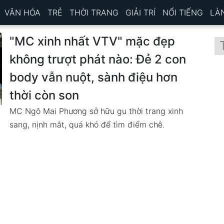
VĂN HÓA
TRẺ
THỜI TRANG
GIẢI TRÍ
NỔI TIẾNG
LÀ
"MC xinh nhất VTV" mặc đẹp
không trượt phát nào: Đẻ 2 con
body vẫn nuột, sành điệu hơn
thời còn son
MC Ngô Mai Phương sở hữu gu thời trang xinh
sang, nịnh mắt, quá khó để tìm điểm chê.