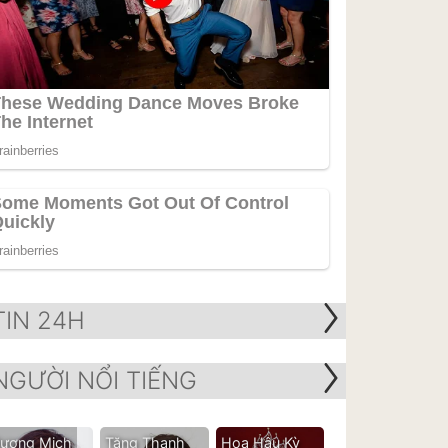
TIN 24H
NGƯỜI NỔI TIẾNG
ương Mịch
Tăng Thanh
Hoa Hậu Kỳ