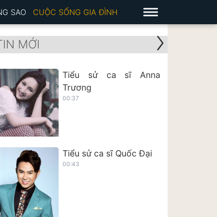
NG SAO
CUỘC SỐNG GIA ĐÌNH
TIN MỚI
Tiểu sử ca sĩ Anna
Trương
00:37
Tiểu sử ca sĩ Quốc Đại
00:43