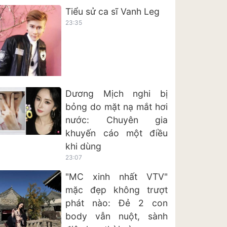
Tiểu sử ca sĩ Vanh Leg
23:35
Dương Mịch nghi bị
bỏng do mặt nạ mắt hơi
nước: Chuyên gia
khuyến cáo một điều
khi dùng
23:07
"MC xinh nhất VTV"
mặc đẹp không trượt
phát nào: Đẻ 2 con
body vẫn nuột, sành