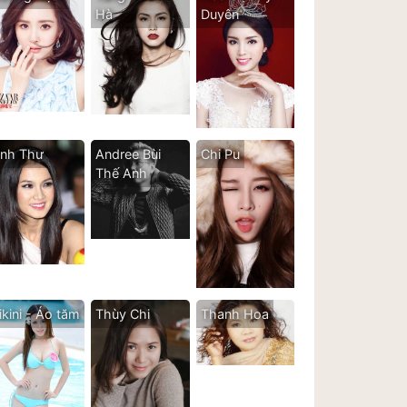
Hà
Duyên
nh Thư
Andree Bùi
Chi Pu
Thế Anh
ikini - Áo tăm
Thùy Chi
Thanh Hoa