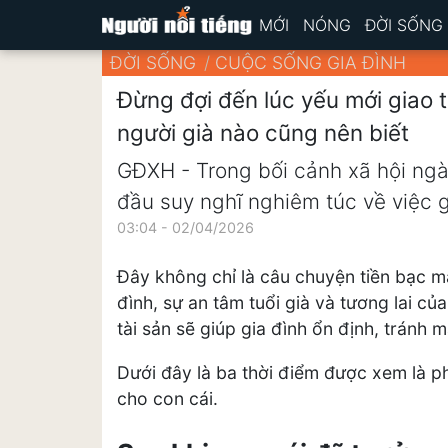
MỚI
NÓNG
ĐỜI SỐNG
ĐỜI SỐNG
CUỘC SỐNG GIA ĐÌNH
Đừng đợi đến lúc yếu mới giao t
người già nào cũng nên biết
GĐXH - Trong bối cảnh xã hội ngà
đầu suy nghĩ nghiêm túc về việc g
03:04 - 02/04/2026
Đây không chỉ là câu chuyện tiền bạc mà
đình, sự an tâm tuổi già và tương lai củ
tài sản sẽ giúp gia đình ổn định, tránh
Dưới đây là ba thời điểm được xem là ph
cho con cái.