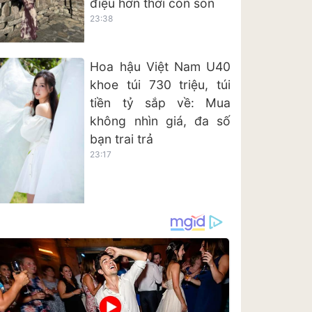
điệu hơn thời còn son
23:38
Hoa hậu Việt Nam U40
khoe túi 730 triệu, túi
tiền tỷ sắp về: Mua
không nhìn giá, đa số
bạn trai trả
23:17