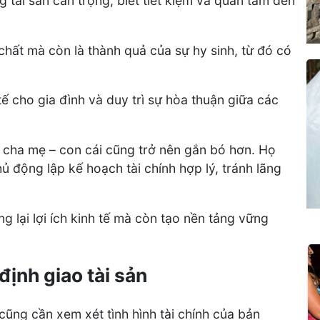
tài sản cẩn trọng, biết tiết kiệm và quan tâm đến
 chất mà còn là thành quả của sự hy sinh, từ đó có
ế cho gia đình và duy trì sự hòa thuận giữa các
ệ cha mẹ – con cái cũng trở nên gắn bó hơn. Họ
 động lập kế hoạch tài chính hợp lý, tránh lãng
g lại lợi ích kinh tế mà còn tạo nền tảng vững
định giao tài sản
cũng cần xem xét tình hình tài chính của bản