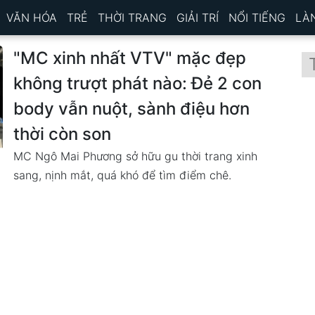
VĂN HÓA
TRẺ
THỜI TRANG
GIẢI TRÍ
NỔI TIẾNG
LÀ
"MC xinh nhất VTV" mặc đẹp
không trượt phát nào: Đẻ 2 con
body vẫn nuột, sành điệu hơn
thời còn son
MC Ngô Mai Phương sở hữu gu thời trang xinh
sang, nịnh mắt, quá khó để tìm điểm chê.