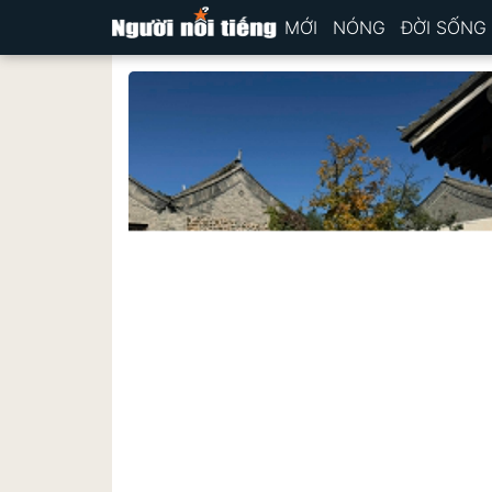
MỚI
NÓNG
ĐỜI SỐNG