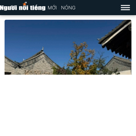
MỚI
NÓNG