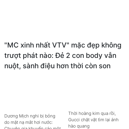
"MC xinh nhất VTV" mặc đẹp không
trượt phát nào: Đẻ 2 con body vẫn
nuột, sành điệu hơn thời còn son
Thời hoàng kim qua rồi,
Dương Mịch nghi bị bỏng
Gucci chật vật tìm lại ánh
do mặt nạ mắt hơi nước:
hào quang
Chuyên gia khuyến cáo một