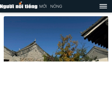
MỚI
NÓNG