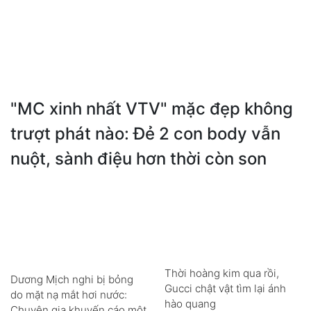
"MC xinh nhất VTV" mặc đẹp không
trượt phát nào: Đẻ 2 con body vẫn
nuột, sành điệu hơn thời còn son
Thời hoàng kim qua rồi,
Dương Mịch nghi bị bỏng
Gucci chật vật tìm lại ánh
do mặt nạ mắt hơi nước:
hào quang
Chuyên gia khuyến cáo một