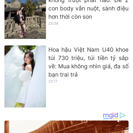
không trượt phát nào: Đẻ 2
con body vẫn nuột, sành điệu
hơn thời còn son
23:38
Hoa hậu Việt Nam U40 khoe
túi 730 triệu, túi tiền tỷ sắp
về: Mua không nhìn giá, đa số
bạn trai trả
23:17