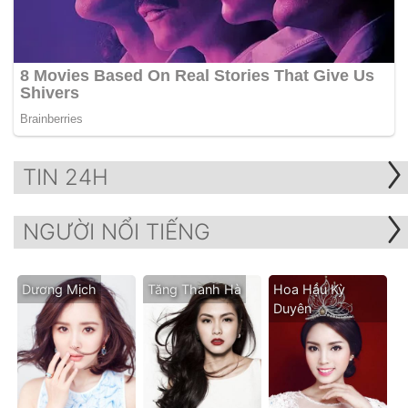
TIN 24H
NGƯỜI NỔI TIẾNG
Dương Mịch
Tăng Thanh Hà
Hoa Hậu Kỳ
Duyên