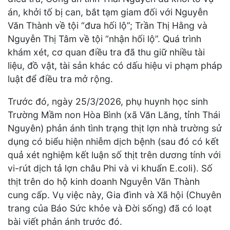
án, khởi tố bị can, bắt tạm giam đối với Nguyễn
Văn Thành về tội “đưa hối lộ”; Trần Thị Hằng và
Nguyễn Thị Tâm về tội “nhận hối lộ”. Quá trình
khám xét, cơ quan điều tra đã thu giữ nhiều tài
liệu, đồ vật, tài sản khác có dấu hiệu vi phạm pháp
luật để điều tra mở rộng.
Trước đó, ngày 25/3/2026, phụ huynh học sinh
Trường Mầm non Hòa Bình (xã Văn Lăng, tỉnh Thái
Nguyên) phản ánh tình trạng thịt lợn nhà trường sử
dụng có biểu hiện nhiễm dịch bệnh (sau đó có kết
quả xét nghiệm kết luận số thịt trên dương tính với
vi-rút dịch tả lợn châu Phi và vi khuẩn E.coli). Số
thịt trên do hộ kinh doanh Nguyễn Văn Thành
cung cấp. Vụ việc này, Gia đình và Xã hội (Chuyên
trang của Báo Sức khỏe và Đời sống) đã có loạt
bài viết phản ánh trước đó.