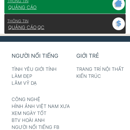
THÔNG TIN
QUẢNG CÁO
THÔNG TIN
QUẢNG CÁO
QC
NGƯỜI NỔI TIẾNG
GIỚI TRẺ
TÌNH YÊU GIỚI TÍNH
TRANG TRÍ NỘI THẤT
LÀM ĐẸP
KIẾN TRÚC
LÂM VỸ DẠ
CÔNG NGHỆ
HÌNH ẢNH VIỆT NAM XƯA
XEM NGÀY TỐT
BTV HOÀI ANH
NGƯỜI NỔI TIẾNG FB