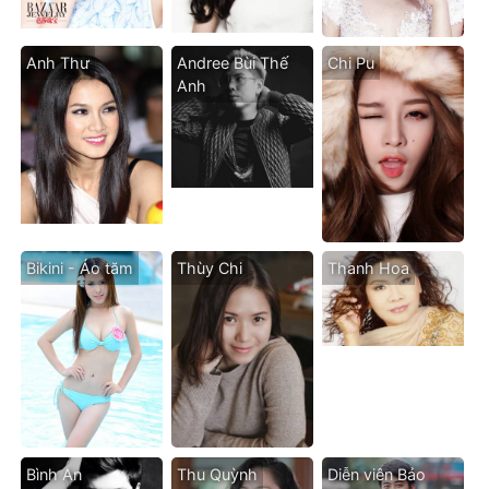
Anh Thư
Andree Bùi Thế
Chi Pu
Anh
Bikini - Áo tăm
Thùy Chi
Thanh Hoa
Bình An
Thu Quỳnh
Diễn viên Bảo