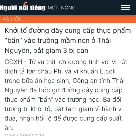
MỚI
NÓNG
XÃ HỘI
Khởi tố đường dây cung cấp thực phẩm
“bẩn” vào trường mầm non ở Thái
Nguyên, bắt giam 3 bị can
GĐXH - Từ vụ thịt lợn dương tính với vi-rút
dịch tả lợn châu Phi và vi khuẩn E.coli
trong bữa ăn học sinh, Công an tỉnh Thái
Nguyên đã bóc gỡ đường dây cung cấp
thực phẩm “bẩn” vào trường học. Ba đối
tượng bị khởi tố, bắt tạm giam vì hành vi
đưa, nhận hối lộ để được cung cấp suất
ăn.
11:04 - 17/04/2026