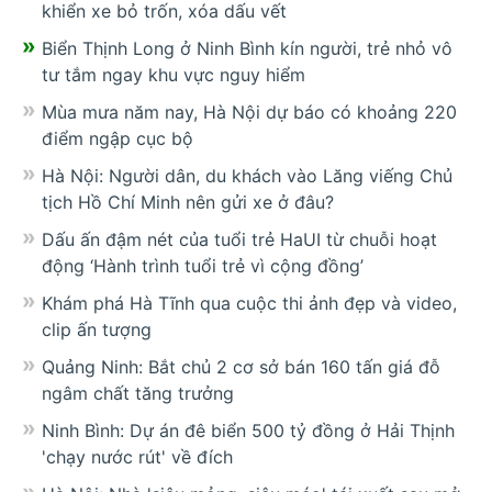
khiển xe bỏ trốn, xóa dấu vết
Biển Thịnh Long ở Ninh Bình kín người, trẻ nhỏ vô
tư tắm ngay khu vực nguy hiểm
Mùa mưa năm nay, Hà Nội dự báo có khoảng 220
điểm ngập cục bộ
Hà Nội: Người dân, du khách vào Lăng viếng Chủ
tịch Hồ Chí Minh nên gửi xe ở đâu?
Dấu ấn đậm nét của tuổi trẻ HaUI từ chuỗi hoạt
động ‘Hành trình tuổi trẻ vì cộng đồng’
Khám phá Hà Tĩnh qua cuộc thi ảnh đẹp và video,
clip ấn tượng
Quảng Ninh: Bắt chủ 2 cơ sở bán 160 tấn giá đỗ
ngâm chất tăng trưởng
Ninh Bình: Dự án đê biển 500 tỷ đồng ở Hải Thịnh
'chạy nước rút' về đích