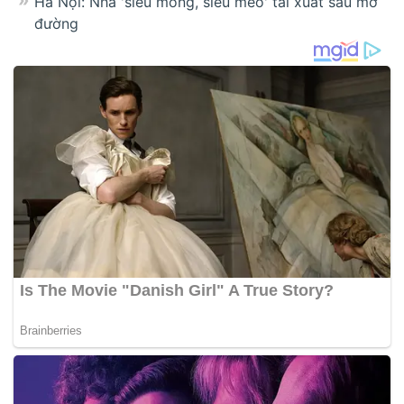
Hà Nội: Nhà 'siêu mỏng, siêu méo' tái xuất sau mở
đường