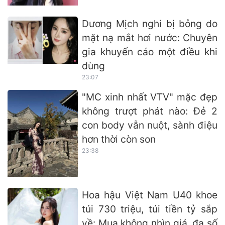
Dương Mịch nghi bị bỏng do
mặt nạ mắt hơi nước: Chuyên
gia khuyến cáo một điều khi
dùng
23:07
"MC xinh nhất VTV" mặc đẹp
không trượt phát nào: Đẻ 2
con body vẫn nuột, sành điệu
hơn thời còn son
23:38
Hoa hậu Việt Nam U40 khoe
túi 730 triệu, túi tiền tỷ sắp
về: Mua không nhìn giá, đa số