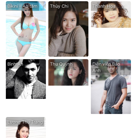
Bikini - Áo tăm
Thùy Chi
Thanh Hoa
Bình An
Thu Quỳnh
Diễn viên Bảo
Anh
Lương Thu Trang