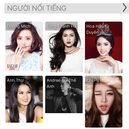
NGƯỜI NỔI TIẾNG
Dương Mịch
Tăng Thanh Hà
Hoa Hậu Kỳ
Duyên
Anh Thư
Andree Bùi Thế
Chi Pu
Anh