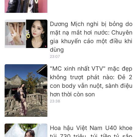
Dương Mịch nghi bị bỏng do
mặt nạ mắt hơi nước: Chuyên
gia khuyến cáo một điều khi
dùng
23:07
"MC xinh nhất VTV" mặc đẹp
không trượt phát nào: Đẻ 2
con body vẫn nuột, sành điệu
hơn thời còn son
23:38
Hoa hậu Việt Nam U40 khoe
túi 730 triệu, túi tiền tỷ sắp