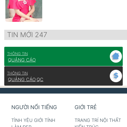
TIN MỚI 247
THÔNG TIN
QUẢNG CÁO
THÔNG TIN
QUẢNG CÁO
QC
NGƯỜI NỔI TIẾNG
GIỚI TRẺ
TÌNH YÊU GIỚI TÍNH
TRANG TRÍ NỘI THẤT
LÀM ĐẸP
KIẾN TRÚC