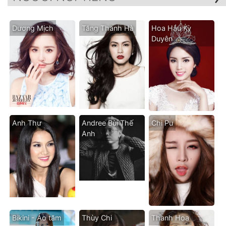
Dương Mịch
Tăng Thanh Hà
Hoa Hậu Kỳ
Duyên
Anh Thư
Andree Bùi Thế
Chi Pu
Anh
Bikini - Áo tăm
Thùy Chi
Thanh Hoa