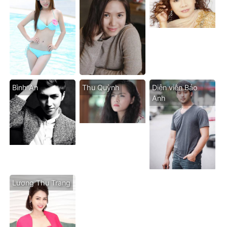
Bình An
Thu Quỳnh
Diễn viên Bảo
Anh
Lương Thu Trang