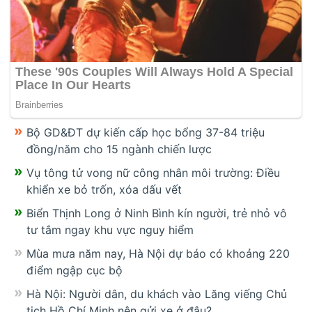
Bộ GD&ĐT dự kiến cấp học bổng 37-84 triệu
đồng/năm cho 15 ngành chiến lược
Vụ tông tử vong nữ công nhân môi trường: Điều
khiển xe bỏ trốn, xóa dấu vết
Biển Thịnh Long ở Ninh Bình kín người, trẻ nhỏ vô
tư tắm ngay khu vực nguy hiểm
Mùa mưa năm nay, Hà Nội dự báo có khoảng 220
điểm ngập cục bộ
Hà Nội: Người dân, du khách vào Lăng viếng Chủ
tịch Hồ Chí Minh nên gửi xe ở đâu?