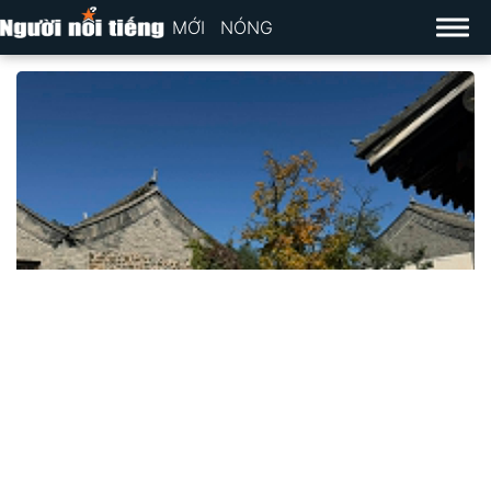
MỚI
NÓNG