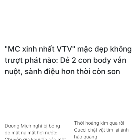
"MC xinh nhất VTV" mặc đẹp không
trượt phát nào: Đẻ 2 con body vẫn
nuột, sành điệu hơn thời còn son
Thời hoàng kim qua rồi,
Dương Mịch nghi bị bỏng
Gucci chật vật tìm lại ánh
do mặt nạ mắt hơi nước:
hào quang
Chuyên gia khuyến cáo một