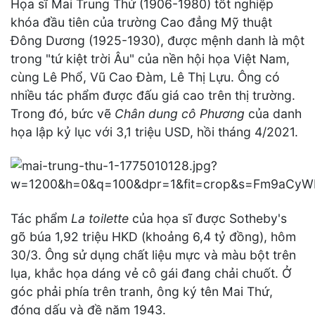
Họa sĩ Mai Trung Thứ (1906-1980) tốt nghiệp
khóa đầu tiên của trường Cao đẳng Mỹ thuật
Đông Dương (1925-1930), được mệnh danh là một
trong "tứ kiệt trời Âu" của nền hội họa Việt Nam,
cùng Lê Phổ, Vũ Cao Đàm, Lê Thị Lựu. Ông có
nhiều tác phẩm được đấu giá cao trên thị trường.
Trong đó, bức vẽ
Chân dung cô Phương
của danh
họa lập kỷ lục với 3,1 triệu USD, hồi tháng 4/2021.
Tác phẩm
La toilette
của họa sĩ được Sotheby's
gõ búa 1,92 triệu HKD (khoảng 6,4 tỷ đồng), hôm
30/3. Ông sử dụng chất liệu mực và màu bột trên
lụa, khắc họa dáng vẻ cô gái đang chải chuốt. Ở
góc phải phía trên tranh, ông ký tên Mai Thứ,
đóng dấu và đề năm 1943.