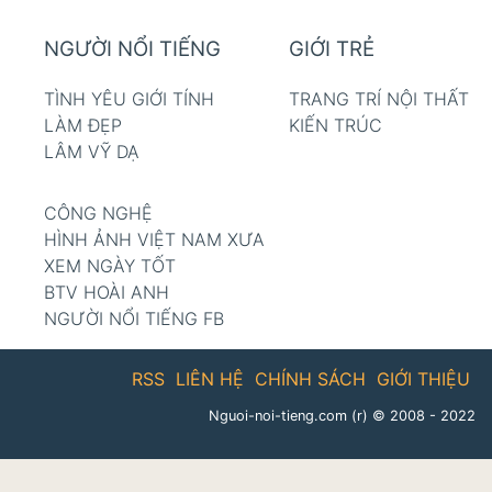
NGƯỜI NỔI TIẾNG
GIỚI TRẺ
TÌNH YÊU GIỚI TÍNH
TRANG TRÍ NỘI THẤT
LÀM ĐẸP
KIẾN TRÚC
LÂM VỸ DẠ
CÔNG NGHỆ
HÌNH ẢNH VIỆT NAM XƯA
XEM NGÀY TỐT
BTV HOÀI ANH
NGƯỜI NỔI TIẾNG FB
RSS
LIÊN HỆ
CHÍNH SÁCH
GIỚI THIỆU
Nguoi-noi-tieng.com (r)
© 2008 - 2022