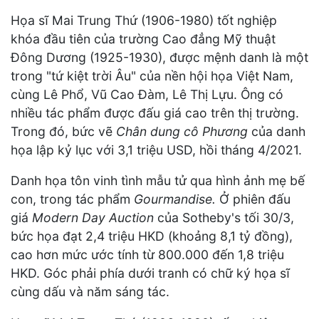
Họa sĩ Mai Trung Thứ (1906-1980) tốt nghiệp
khóa đầu tiên của trường Cao đẳng Mỹ thuật
Đông Dương (1925-1930), được mệnh danh là một
trong "tứ kiệt trời Âu" của nền hội họa Việt Nam,
cùng Lê Phổ, Vũ Cao Đàm, Lê Thị Lựu. Ông có
nhiều tác phẩm được đấu giá cao trên thị trường.
Trong đó, bức vẽ
Chân dung cô Phương
của danh
họa lập kỷ lục với 3,1 triệu USD, hồi tháng 4/2021.
Danh họa tôn vinh tình mẫu tử qua hình ảnh mẹ bế
con, trong tác phẩm
Gourmandise.
Ở phiên đấu
giá
Modern Day Auction
của Sotheby's tối 30/3,
bức họa đạt 2,4 triệu HKD (khoảng 8,1 tỷ đồng),
cao hơn mức ước tính từ 800.000 đến 1,8 triệu
HKD. Góc phải phía dưới tranh có chữ ký họa sĩ
cùng dấu và năm sáng tác.