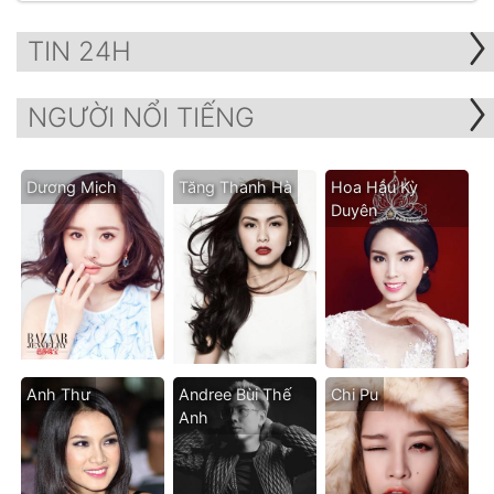
TIN 24H
NGƯỜI NỔI TIẾNG
Dương Mịch
Tăng Thanh Hà
Hoa Hậu Kỳ
Duyên
Anh Thư
Andree Bùi Thế
Chi Pu
Anh