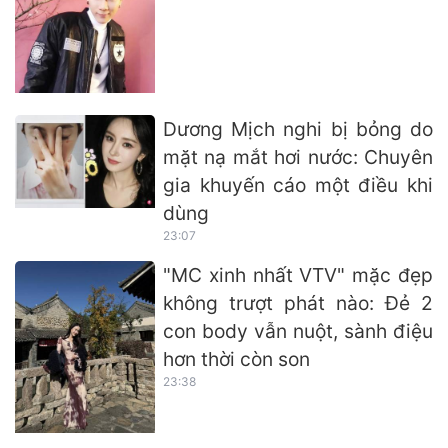
Dương Mịch nghi bị bỏng do
mặt nạ mắt hơi nước: Chuyên
gia khuyến cáo một điều khi
dùng
23:07
"MC xinh nhất VTV" mặc đẹp
không trượt phát nào: Đẻ 2
con body vẫn nuột, sành điệu
hơn thời còn son
23:38