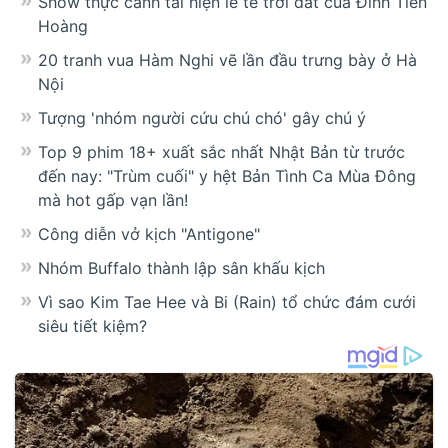
Show thực cảnh tái hiện lễ tế trời đất của Đinh Tiên
Hoàng
20 tranh vua Hàm Nghi vẽ lần đầu trưng bày ở Hà
Nội
Tượng 'nhóm người cứu chú chó' gây chú ý
Top 9 phim 18+ xuất sắc nhất Nhật Bản từ trước
đến nay: "Trùm cuối" y hệt Bản Tình Ca Mùa Đông
mà hot gấp vạn lần!
Công diễn vở kịch "Antigone"
Nhóm Buffalo thành lập sân khấu kịch
Vì sao Kim Tae Hee và Bi (Rain) tổ chức đám cưới
siêu tiết kiệm?