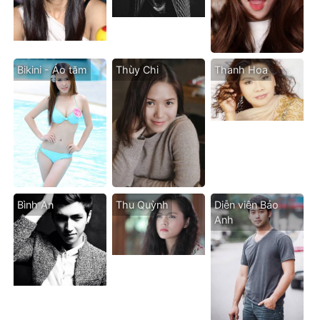
Bikini - Áo tăm
Thùy Chi
Thanh Hoa
Bình An
Thu Quỳnh
Diễn viên Bảo
Anh