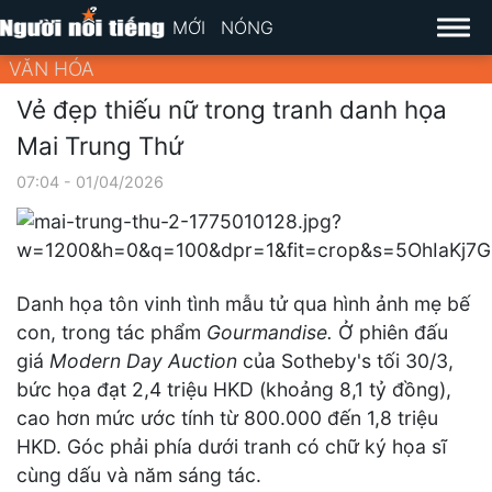
MỚI
NÓNG
VĂN HÓA
Vẻ đẹp thiếu nữ trong tranh danh họa
Mai Trung Thứ
07:04 - 01/04/2026
Danh họa tôn vinh tình mẫu tử qua hình ảnh mẹ bế
con, trong tác phẩm
Gourmandise.
Ở phiên đấu
giá
Modern Day Auction
của Sotheby's tối 30/3,
bức họa đạt 2,4 triệu HKD (khoảng 8,1 tỷ đồng),
cao hơn mức ước tính từ 800.000 đến 1,8 triệu
HKD. Góc phải phía dưới tranh có chữ ký họa sĩ
cùng dấu và năm sáng tác.