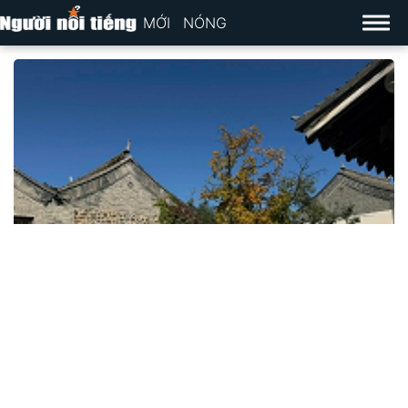
MỚI
NÓNG