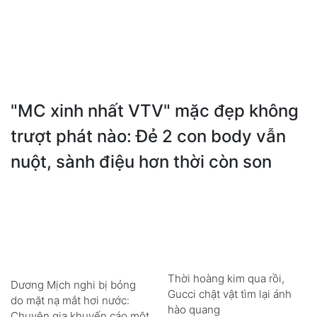
"MC xinh nhất VTV" mặc đẹp không
trượt phát nào: Đẻ 2 con body vẫn
nuột, sành điệu hơn thời còn son
Thời hoàng kim qua rồi,
Dương Mịch nghi bị bỏng
Gucci chật vật tìm lại ánh
do mặt nạ mắt hơi nước:
hào quang
Chuyên gia khuyến cáo một