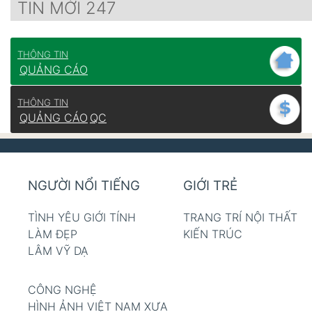
TIN MỚI 247
THÔNG TIN
QUẢNG CÁO
THÔNG TIN
QUẢNG CÁO
QC
NGƯỜI NỔI TIẾNG
GIỚI TRẺ
TÌNH YÊU GIỚI TÍNH
TRANG TRÍ NỘI THẤT
LÀM ĐẸP
KIẾN TRÚC
LÂM VỸ DẠ
CÔNG NGHỆ
HÌNH ẢNH VIỆT NAM XƯA