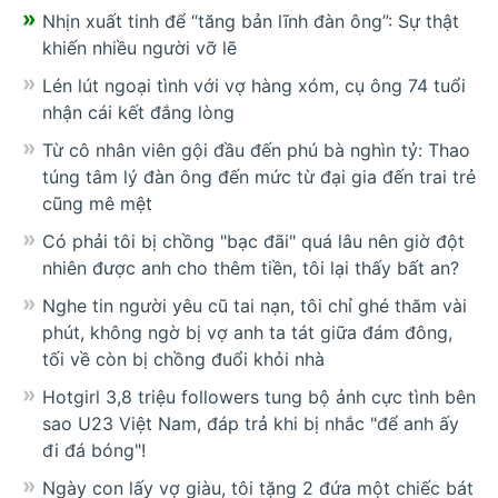
Nhịn xuất tinh để “tăng bản lĩnh đàn ông”: Sự thật
khiến nhiều người vỡ lẽ
Lén lút ngoại tình với vợ hàng xóm, cụ ông 74 tuổi
nhận cái kết đắng lòng
Từ cô nhân viên gội đầu đến phú bà nghìn tỷ: Thao
túng tâm lý đàn ông đến mức từ đại gia đến trai trẻ
cũng mê mệt
Có phải tôi bị chồng "bạc đãi" quá lâu nên giờ đột
nhiên được anh cho thêm tiền, tôi lại thấy bất an?
Nghe tin người yêu cũ tai nạn, tôi chỉ ghé thăm vài
phút, không ngờ bị vợ anh ta tát giữa đám đông,
tối về còn bị chồng đuổi khỏi nhà
Hotgirl 3,8 triệu followers tung bộ ảnh cực tình bên
sao U23 Việt Nam, đáp trả khi bị nhắc "để anh ấy
đi đá bóng"!
Ngày con lấy vợ giàu, tôi tặng 2 đứa một chiếc bát