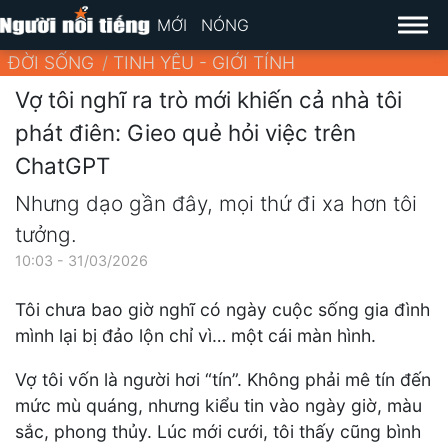
MỚI
NÓNG
ĐỜI SỐNG
TINH YÊU - GIỚI TÍNH
Vợ tôi nghĩ ra trò mới khiến cả nhà tôi
phát điên: Gieo quẻ hỏi việc trên
ChatGPT
Nhưng dạo gần đây, mọi thứ đi xa hơn tôi
tưởng.
10:03 - 31/03/2026
Tôi chưa bao giờ nghĩ có ngày cuộc sống gia đình
mình lại bị đảo lộn chỉ vì… một cái màn hình.
Vợ tôi vốn là người hơi “tín”. Không phải mê tín đến
mức mù quáng, nhưng kiểu tin vào ngày giờ, màu
sắc, phong thủy. Lúc mới cưới, tôi thấy cũng bình