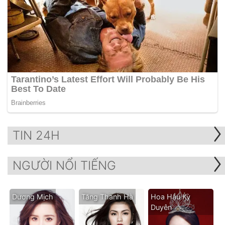
TIN 24H
NGƯỜI NỔI TIẾNG
Dương Mịch
Tăng Thanh Hà
Hoa Hậu Kỳ
Duyên