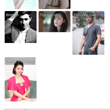
Bình An
Thu Quỳnh
Diễn viên Bảo
Anh
Lương Thu Trang