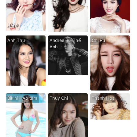
Anh Thư
Andree Bùi Thế
Chi Pu
Anh
Bikini - Áo tăm
Thùy Chi
Thanh Hoa