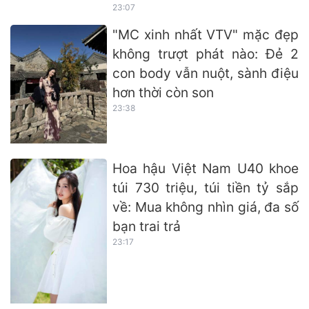
23:07
"MC xinh nhất VTV" mặc đẹp
không trượt phát nào: Đẻ 2
con body vẫn nuột, sành điệu
hơn thời còn son
23:38
Hoa hậu Việt Nam U40 khoe
túi 730 triệu, túi tiền tỷ sắp
về: Mua không nhìn giá, đa số
bạn trai trả
23:17