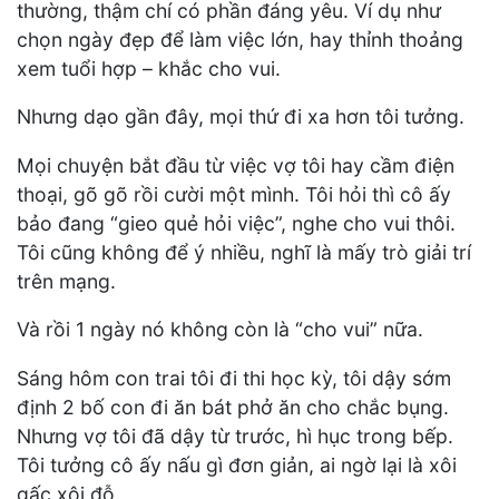
thường, thậm chí có phần đáng yêu. Ví dụ như
chọn ngày đẹp để làm việc lớn, hay thỉnh thoảng
xem tuổi hợp – khắc cho vui.
Nhưng dạo gần đây, mọi thứ đi xa hơn tôi tưởng.
Mọi chuyện bắt đầu từ việc vợ tôi hay cầm điện
thoại, gõ gõ rồi cười một mình. Tôi hỏi thì cô ấy
bảo đang “gieo quẻ hỏi việc”, nghe cho vui thôi.
Tôi cũng không để ý nhiều, nghĩ là mấy trò giải trí
trên mạng.
Và rồi 1 ngày nó không còn là “cho vui” nữa.
Sáng hôm con trai tôi đi thi học kỳ, tôi dậy sớm
định 2 bố con đi ăn bát phở ăn cho chắc bụng.
Nhưng vợ tôi đã dậy từ trước, hì hục trong bếp.
Tôi tưởng cô ấy nấu gì đơn giản, ai ngờ lại là xôi
gấc xôi đỗ.