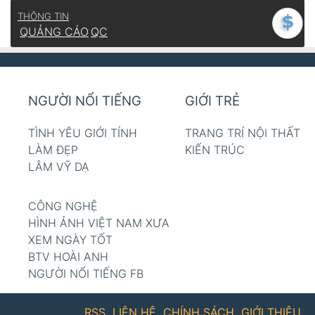
THÔNG TIN
QUẢNG CÁO
QC
NGƯỜI NỔI TIẾNG
GIỚI TRẺ
TÌNH YÊU GIỚI TÍNH
TRANG TRÍ NỘI THẤT
LÀM ĐẸP
KIẾN TRÚC
LÂM VỸ DẠ
CÔNG NGHỆ
HÌNH ẢNH VIỆT NAM XƯA
XEM NGÀY TỐT
BTV HOÀI ANH
NGƯỜI NỔI TIẾNG FB
RSS
LIÊN HỆ
CHÍNH SÁCH
GIỚI THIỆU