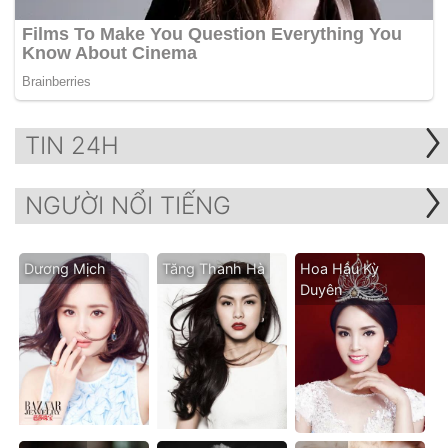
TIN 24H
NGƯỜI NỔI TIẾNG
Dương Mịch
Tăng Thanh Hà
Hoa Hậu Kỳ
Duyên