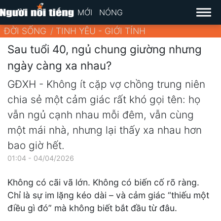
MỚI
NÓNG
ĐỜI SỐNG
TINH YÊU - GIỚI TÍNH
Sau tuổi 40, ngủ chung giường nhưng
ngày càng xa nhau?
GĐXH - Không ít cặp vợ chồng trung niên
chia sẻ một cảm giác rất khó gọi tên: họ
vẫn ngủ cạnh nhau mỗi đêm, vẫn cùng
một mái nhà, nhưng lại thấy xa nhau hơn
bao giờ hết.
01:04 - 04/04/2026
Không có cãi vã lớn. Không có biến cố rõ ràng.
Chỉ là sự im lặng kéo dài – và cảm giác “thiếu một
điều gì đó” mà không biết bắt đầu từ đâu.