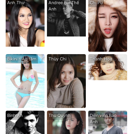
Anh Thư
Andree Bùi Thế
Chi Pu
Anh
Bikini - Áo tăm
Thùy Chi
Thanh Hoa
Bình An
Thu Quỳnh
Diễn viên Bảo
Anh