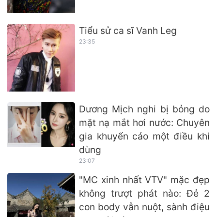
Tiểu sử ca sĩ Vanh Leg
23:35
Dương Mịch nghi bị bỏng do
mặt nạ mắt hơi nước: Chuyên
gia khuyến cáo một điều khi
dùng
23:07
"MC xinh nhất VTV" mặc đẹp
không trượt phát nào: Đẻ 2
con body vẫn nuột, sành điệu