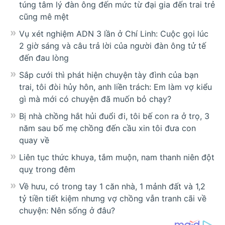
túng tâm lý đàn ông đến mức từ đại gia đến trai trẻ
cũng mê mệt
Vụ xét nghiệm ADN 3 lần ở Chí Linh: Cuộc gọi lúc
2 giờ sáng và câu trả lời của người đàn ông tử tế
đến đau lòng
Sắp cưới thì phát hiện chuyện tày đình của bạn
trai, tôi đòi hủy hôn, anh liền trách: Em làm vợ kiểu
gì mà mới có chuyện đã muốn bỏ chạy?
Bị nhà chồng hắt hủi đuổi đi, tôi bế con ra ở trọ, 3
năm sau bố mẹ chồng đến cầu xin tôi đưa con
quay về
Liên tục thức khuya, tắm muộn, nam thanh niên đột
quỵ trong đêm
Về hưu, có trong tay 1 căn nhà, 1 mảnh đất và 1,2
tỷ tiền tiết kiệm nhưng vợ chồng vẫn tranh cãi về
chuyện: Nên sống ở đâu?