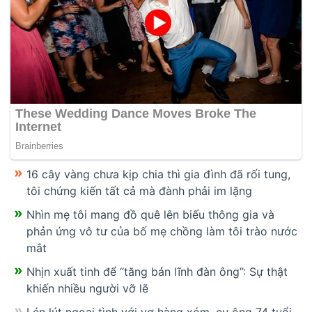
16 cây vàng chưa kịp chia thì gia đình đã rối tung,
tôi chứng kiến tất cả mà đành phải im lặng
Nhìn mẹ tôi mang đồ quê lên biếu thông gia và
phản ứng vô tư của bố mẹ chồng làm tôi trào nước
mắt
Nhịn xuất tinh để “tăng bản lĩnh đàn ông”: Sự thật
khiến nhiều người vỡ lẽ
Lén lút ngoại tình với vợ hàng xóm, cụ ông 74 tuổi