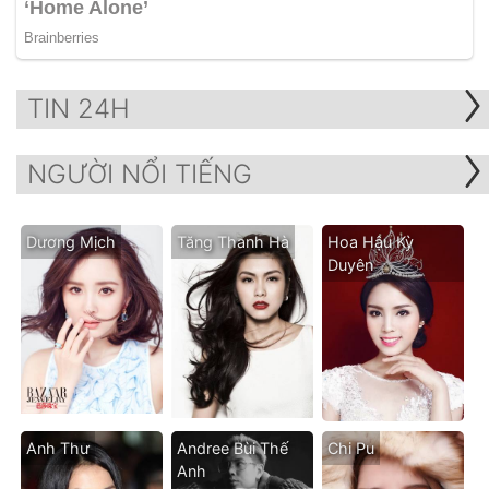
TIN 24H
NGƯỜI NỔI TIẾNG
Dương Mịch
Tăng Thanh Hà
Hoa Hậu Kỳ
Duyên
Anh Thư
Andree Bùi Thế
Chi Pu
Anh