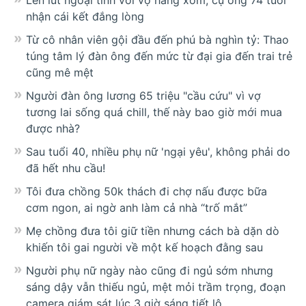
nhận cái kết đắng lòng
Từ cô nhân viên gội đầu đến phú bà nghìn tỷ: Thao
túng tâm lý đàn ông đến mức từ đại gia đến trai trẻ
cũng mê mệt
Người đàn ông lương 65 triệu "cầu cứu" vì vợ
tương lai sống quá chill, thế này bao giờ mới mua
được nhà?
Sau tuổi 40, nhiều phụ nữ 'ngại yêu', không phải do
đã hết nhu cầu!
Tôi đưa chồng 50k thách đi chợ nấu được bữa
cơm ngon, ai ngờ anh làm cả nhà “trố mắt”
Mẹ chồng đưa tôi giữ tiền nhưng cách bà dặn dò
khiến tôi gai người về một kế hoạch đằng sau
Người phụ nữ ngày nào cũng đi ngủ sớm nhưng
sáng dậy vẫn thiếu ngủ, mệt mỏi trầm trọng, đoạn
camera giám sát lúc 3 giờ sáng tiết lộ