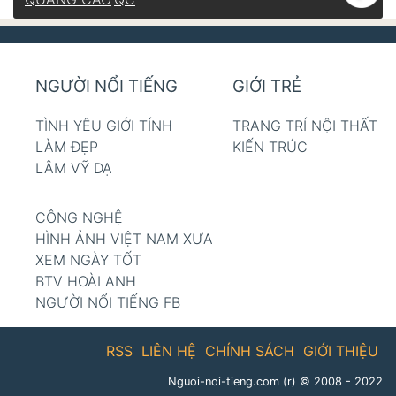
NGƯỜI NỔI TIẾNG
GIỚI TRẺ
TÌNH YÊU GIỚI TÍNH
TRANG TRÍ NỘI THẤT
LÀM ĐẸP
KIẾN TRÚC
LÂM VỸ DẠ
CÔNG NGHỆ
HÌNH ẢNH VIỆT NAM XƯA
XEM NGÀY TỐT
BTV HOÀI ANH
NGƯỜI NỔI TIẾNG FB
RSS
LIÊN HỆ
CHÍNH SÁCH
GIỚI THIỆU
Nguoi-noi-tieng.com (r)
© 2008 - 2022