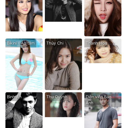
Bikini - Áo tăm
Thùy Chi
Thanh Hoa
Bình An
Thu Quỳnh
Diễn viên Bảo
Anh