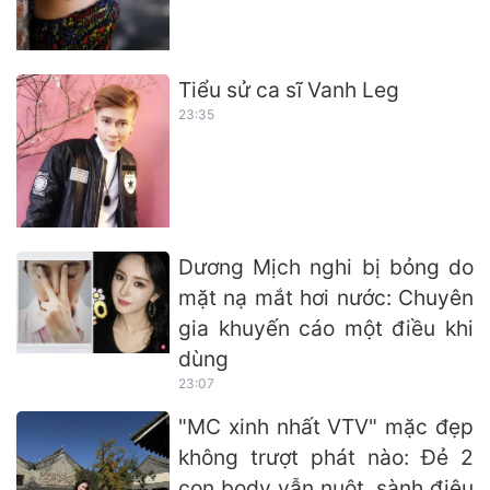
Tiểu sử ca sĩ Vanh Leg
23:35
Dương Mịch nghi bị bỏng do
mặt nạ mắt hơi nước: Chuyên
gia khuyến cáo một điều khi
dùng
23:07
"MC xinh nhất VTV" mặc đẹp
không trượt phát nào: Đẻ 2
con body vẫn nuột, sành điệu