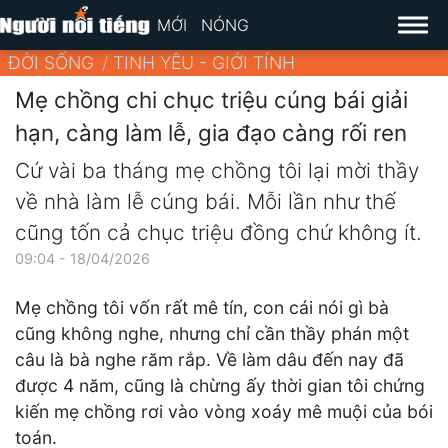
MỚI
NÓNG
ĐỜI SỐNG
TINH YÊU - GIỚI TÍNH
Mẹ chồng chi chục triệu cúng bái giải
hạn, càng làm lễ, gia đạo càng rối ren
Cứ vài ba tháng mẹ chồng tôi lại mời thầy
về nhà làm lễ cúng bái. Mỗi lần như thế
cũng tốn cả chục triệu đồng chứ không ít.
09:04 - 18/04/2026
Mẹ chồng tôi vốn rất mê tín, con cái nói gì bà
cũng không nghe, nhưng chỉ cần thầy phán một
câu là bà nghe răm rắp. Về làm dâu đến nay đã
được 4 năm, cũng là chừng ấy thời gian tôi chứng
kiến mẹ chồng rơi vào vòng xoáy mê muội của bói
toán.