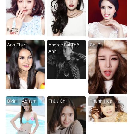
Anh Thư
Andree Bùi Thế
Chi Pu
Anh
Bikini - Áo tăm
Thùy Chi
Thanh Hoa