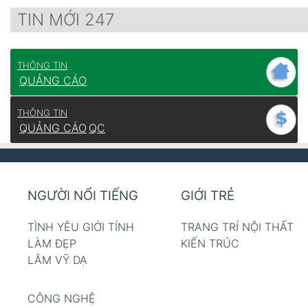
TIN MỚI 247
THÔNG TIN
QUẢNG CÁO
THÔNG TIN
QUẢNG CÁO
QC
NGƯỜI NỔI TIẾNG
GIỚI TRẺ
TÌNH YÊU GIỚI TÍNH
TRANG TRÍ NỘI THẤT
LÀM ĐẸP
KIẾN TRÚC
LÂM VỸ DẠ
CÔNG NGHỆ