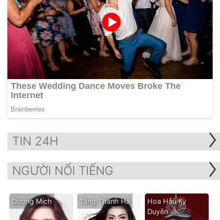
TIN 24H
NGƯỜI NỔI TIẾNG
Dương Mịch
Tăng Thanh Hà
Hoa Hậu Kỳ
Duyên