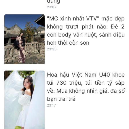
dùng
23:07
"MC xinh nhất VTV" mặc đẹp
không trượt phát nào: Đẻ 2
con body vẫn nuột, sành điệu
hơn thời còn son
23:38
Hoa hậu Việt Nam U40 khoe
túi 730 triệu, túi tiền tỷ sắp
về: Mua không nhìn giá, đa số
bạn trai trả
23:17