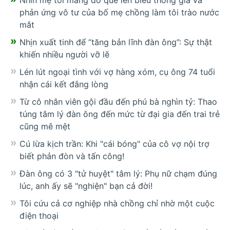
phản ứng vô tư của bố mẹ chồng làm tôi trào nước
mắt
Nhịn xuất tinh để “tăng bản lĩnh đàn ông”: Sự thật
khiến nhiều người vỡ lẽ
Lén lút ngoại tình với vợ hàng xóm, cụ ông 74 tuổi
nhận cái kết đắng lòng
Từ cô nhân viên gội đầu đến phú bà nghìn tỷ: Thao
túng tâm lý đàn ông đến mức từ đại gia đến trai trẻ
cũng mê mệt
Cú lừa kịch trần: Khi "cái bóng" của cô vợ nội trợ
biết phản đòn và tấn công!
Đàn ông có 3 "tử huyệt" tâm lý: Phụ nữ chạm đúng
lúc, anh ấy sẽ "nghiện" bạn cả đời!
Tôi cứu cả cơ nghiệp nhà chồng chỉ nhờ một cuộc
điện thoại