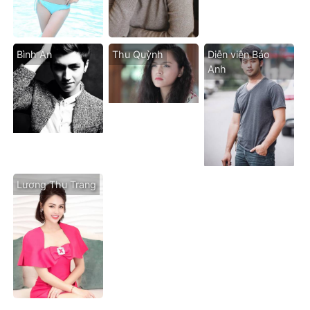
Bình An
Thu Quỳnh
Diễn viên Bảo
Anh
Lương Thu Trang