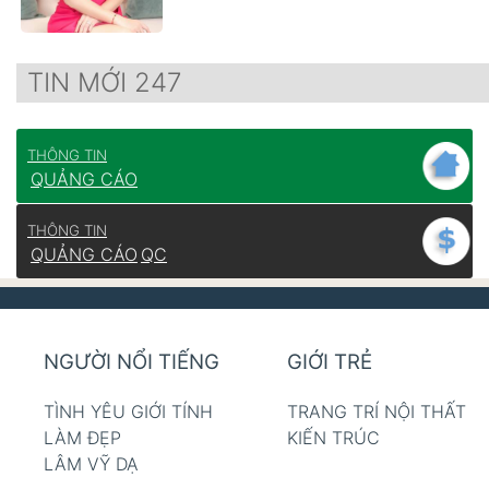
TIN MỚI 247
THÔNG TIN
QUẢNG CÁO
THÔNG TIN
QUẢNG CÁO
QC
NGƯỜI NỔI TIẾNG
GIỚI TRẺ
TÌNH YÊU GIỚI TÍNH
TRANG TRÍ NỘI THẤT
LÀM ĐẸP
KIẾN TRÚC
LÂM VỸ DẠ