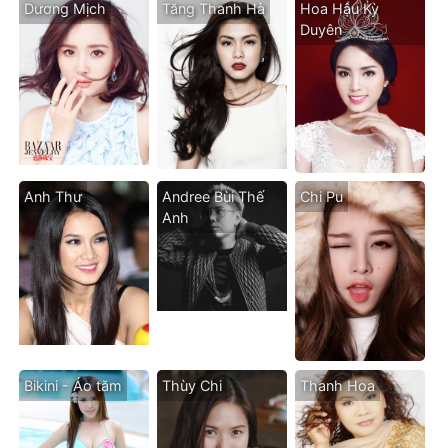
Dương Mịch
Tăng Thanh Hà
Hoa Hậu Kỳ
Duyên
Anh Thư
Andree Bùi Thế
Chi Pu
Anh
Bikini - Áo tăm
Thùy Chi
Thanh Hoa