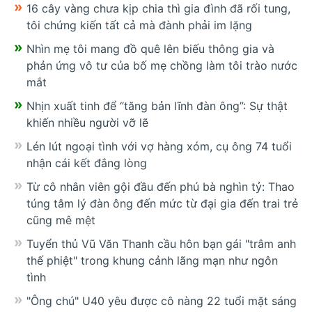
16 cây vàng chưa kịp chia thì gia đình đã rối tung,
tôi chứng kiến tất cả mà đành phải im lặng
Nhìn mẹ tôi mang đồ quê lên biếu thông gia và
phản ứng vô tư của bố mẹ chồng làm tôi trào nước
mắt
Nhịn xuất tinh để “tăng bản lĩnh đàn ông”: Sự thật
khiến nhiều người vỡ lẽ
Lén lút ngoại tình với vợ hàng xóm, cụ ông 74 tuổi
nhận cái kết đắng lòng
Từ cô nhân viên gội đầu đến phú bà nghìn tỷ: Thao
túng tâm lý đàn ông đến mức từ đại gia đến trai trẻ
cũng mê mệt
Tuyển thủ Vũ Văn Thanh cầu hôn bạn gái "trâm anh
thế phiệt" trong khung cảnh lãng mạn như ngôn
tình
"Ông chú" U40 yêu được cô nàng 22 tuổi mặt sáng