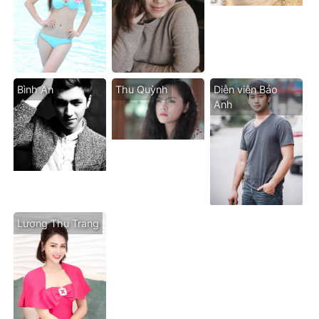
Bình An
Thu Quỳnh
Diễn viên Bảo
Anh
Lương Thu Trang