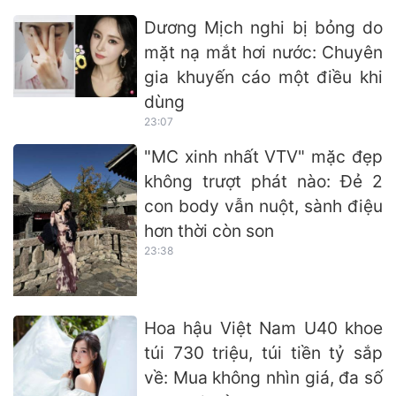
Dương Mịch nghi bị bỏng do
mặt nạ mắt hơi nước: Chuyên
gia khuyến cáo một điều khi
dùng
23:07
"MC xinh nhất VTV" mặc đẹp
không trượt phát nào: Đẻ 2
con body vẫn nuột, sành điệu
hơn thời còn son
23:38
Hoa hậu Việt Nam U40 khoe
túi 730 triệu, túi tiền tỷ sắp
về: Mua không nhìn giá, đa số