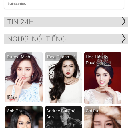
TIN 24H
NGƯỜI NỔI TIẾNG
Dương Mịch
Tăng Thanh Hà
Hoa Hậu Kỳ
Duyên
Anh Thư
Andree Bùi Thế
Chi Pu
Anh