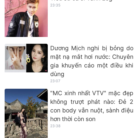
23:35
Dương Mịch nghi bị bỏng do
mặt nạ mắt hơi nước: Chuyên
gia khuyến cáo một điều khi
dùng
23:07
"MC xinh nhất VTV" mặc đẹp
không trượt phát nào: Đẻ 2
con body vẫn nuột, sành điệu
hơn thời còn son
23:38