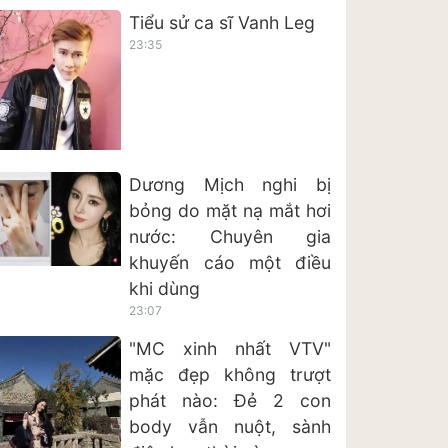
Tiểu sử ca sĩ Vanh Leg
23:35
Dương Mịch nghi bị
bỏng do mặt nạ mắt hơi
nước: Chuyên gia
khuyến cáo một điều
khi dùng
23:07
"MC xinh nhất VTV"
mặc đẹp không trượt
phát nào: Đẻ 2 con
body vẫn nuột, sành