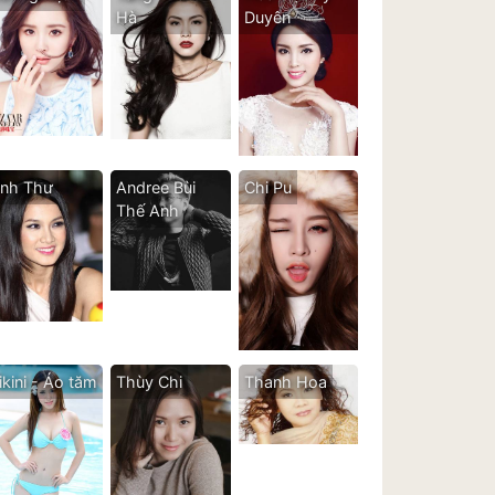
Hà
Duyên
nh Thư
Andree Bùi
Chi Pu
Thế Anh
ikini - Áo tăm
Thùy Chi
Thanh Hoa