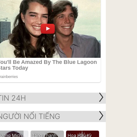
TIN 24H
NGƯỜI NỔI TIẾNG
ương Mịch
Tăng Thanh
Hoa Hậu Kỳ