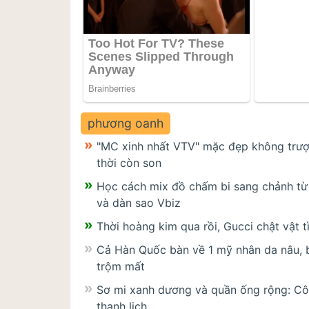
phương oanh
"MC xinh nhất VTV" mặc đẹp không trượt
thời còn son
Học cách mix đồ chấm bi sang chảnh từ 
và dàn sao Vbiz
Thời hoàng kim qua rồi, Gucci chật vật t
Cả Hàn Quốc bàn về 1 mỹ nhân da nâu, 
trộm mất
Sơ mi xanh dương và quần ống rộng: Côn
thanh lịch