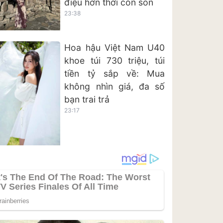
điệu hơn thời còn son
23:38
Hoa hậu Việt Nam U40
khoe túi 730 triệu, túi
tiền tỷ sắp về: Mua
không nhìn giá, đa số
bạn trai trả
23:17