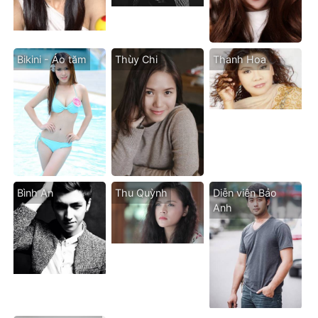
Bikini - Áo tăm
Thùy Chi
Thanh Hoa
Bình An
Thu Quỳnh
Diễn viên Bảo
Anh