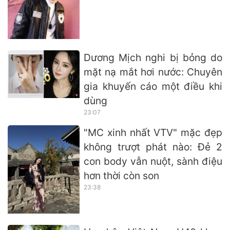
Dương Mịch nghi bị bỏng do
mặt nạ mắt hơi nước: Chuyên
gia khuyến cáo một điều khi
dùng
23:07
"MC xinh nhất VTV" mặc đẹp
không trượt phát nào: Đẻ 2
con body vẫn nuột, sành điệu
hơn thời còn son
23:38