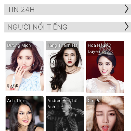
TIN 24H
NGƯỜI NỔI TIẾNG
Dương Mịch
Tăng Thanh Hà
Hoa Hậu Kỳ
Duyên
Anh Thư
Andree Bùi Thế
Chi Pu
Anh