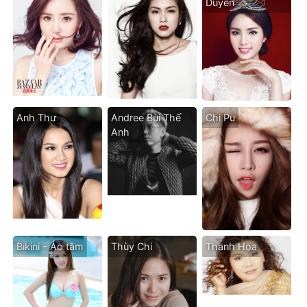
Duyên
Anh Thư
Andree Bùi Thế
Chi Pu
Anh
Bikini - Áo tăm
Thùy Chi
Thanh Hoa