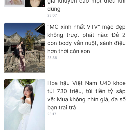
gia khuyến cáo một điều khi
dùng
23:07
"MC xinh nhất VTV" mặc đẹp
không trượt phát nào: Đẻ 2
con body vẫn nuột, sành điệu
hơn thời còn son
23:38
Hoa hậu Việt Nam U40 khoe
túi 730 triệu, túi tiền tỷ sắp
về: Mua không nhìn giá, đa số
bạn trai trả
23:17