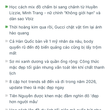
Học cách mix đồ chấm bi sang chảnh từ Huyền
Lizzie, Minh Trang - nữ chính "Không giới hạn" và
dàn sao Vbiz
Thời hoàng kim qua rồi, Gucci chật vật tìm lại ánh
hào quang
Cả Hàn Quốc bàn về 1 mỹ nhân da nâu, body
quyến rũ đến độ biển quảng cáo cũng bị lấy trộm
mất
Sơ mi xanh dương và quần ống rộng: Công thức
mặc đẹp tối giản nhưng vẫn toát lên khí chất thanh
lịch
8 cặp hot trends sẽ đến và đi trong năm 2026,
update theo là mặc đẹp ngay
Tiên Nguyễn được khen mặc đầm nghìn đô 'đẹp
hơn người mẫu'
Học cách lên đồ du lịch tối giản mà cuốn hút như