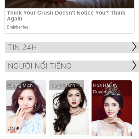
TIN 24H
NGƯỜI NỔI TIẾNG
Dương Mịch
Tăng Thanh Hà
Hoa Hậu Kỳ
Duyên