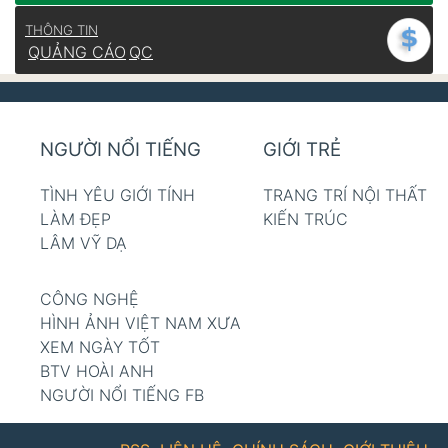
THÔNG TIN
QUẢNG CÁO
QC
NGƯỜI NỔI TIẾNG
GIỚI TRẺ
TÌNH YÊU GIỚI TÍNH
TRANG TRÍ NỘI THẤT
LÀM ĐẸP
KIẾN TRÚC
LÂM VỸ DẠ
CÔNG NGHỆ
HÌNH ẢNH VIỆT NAM XƯA
XEM NGÀY TỐT
BTV HOÀI ANH
NGƯỜI NỔI TIẾNG FB