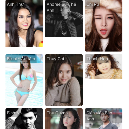
Anh Thư
Andree Bùi Thế
Chi Pu
Anh
Bikini - Áo tăm
Thùy Chi
Thanh Hoa
Bình An
Thu Quỳnh
Diễn viên Bảo
Anh