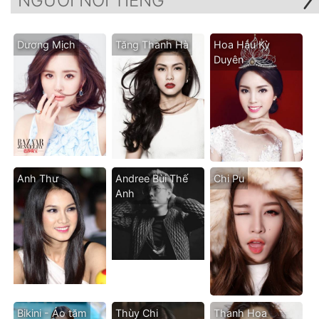
NGƯỜI NỔI TIẾNG
Dương Mịch
Tăng Thanh Hà
Hoa Hậu Kỳ
Duyên
Anh Thư
Andree Bùi Thế
Chi Pu
Anh
Bikini - Áo tăm
Thùy Chi
Thanh Hoa