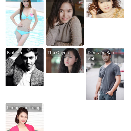
Bình An
Thu Quỳnh
Diễn viên Bảo
Anh
Lương Thu Trang