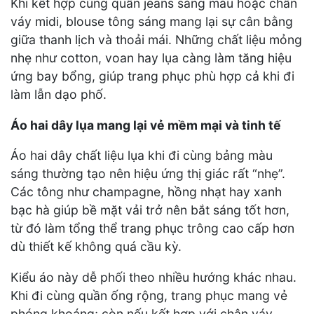
Khi kết hợp cùng quần jeans sáng màu hoặc chân
váy midi, blouse tông sáng mang lại sự cân bằng
giữa thanh lịch và thoải mái. Những chất liệu mỏng
nhẹ như cotton, voan hay lụa càng làm tăng hiệu
ứng bay bổng, giúp trang phục phù hợp cả khi đi
làm lẫn dạo phố.
Áo hai dây lụa mang lại vẻ mềm mại và tinh tế
Áo hai dây chất liệu lụa khi đi cùng bảng màu
sáng thường tạo nên hiệu ứng thị giác rất “nhẹ”.
Các tông như champagne, hồng nhạt hay xanh
bạc hà giúp bề mặt vải trở nên bắt sáng tốt hơn,
từ đó làm tổng thể trang phục trông cao cấp hơn
dù thiết kế không quá cầu kỳ.
Kiểu áo này dễ phối theo nhiều hướng khác nhau.
Khi đi cùng quần ống rộng, trang phục mang vẻ
phóng khoáng; còn nếu kết hợp với chân váy