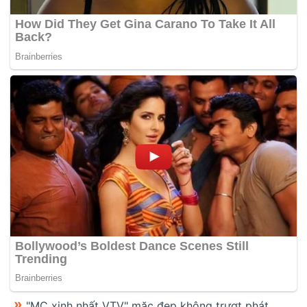
"MC xinh nhất VTV" mặc đẹp không trượt phát