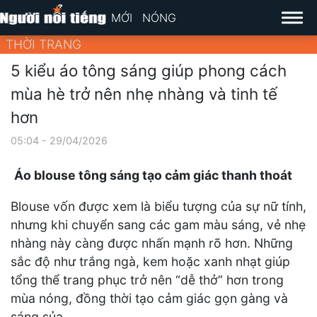
MỚI
NÓNG
THỜI TRANG
5 kiểu áo tông sáng giúp phong cách
mùa hè trở nên nhẹ nhàng và tinh tế
hơn
05:04 - 29/04/2026
Áo blouse tông sáng tạo cảm giác thanh thoát
Blouse vốn được xem là biểu tượng của sự nữ tính,
nhưng khi chuyển sang các gam màu sáng, vẻ nhẹ
nhàng này càng được nhấn mạnh rõ hơn. Những
sắc độ như trắng ngà, kem hoặc xanh nhạt giúp
tổng thể trang phục trở nên “dễ thở” hơn trong
mùa nóng, đồng thời tạo cảm giác gọn gàng và
sáng sủa.