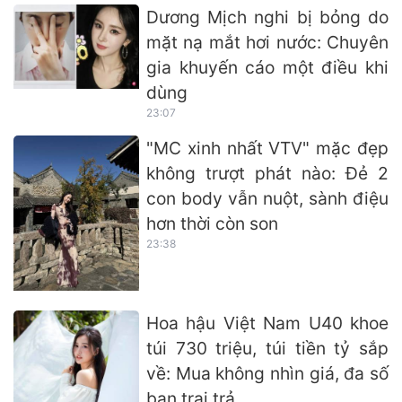
Dương Mịch nghi bị bỏng do
mặt nạ mắt hơi nước: Chuyên
gia khuyến cáo một điều khi
dùng
23:07
"MC xinh nhất VTV" mặc đẹp
không trượt phát nào: Đẻ 2
con body vẫn nuột, sành điệu
hơn thời còn son
23:38
Hoa hậu Việt Nam U40 khoe
túi 730 triệu, túi tiền tỷ sắp
về: Mua không nhìn giá, đa số
bạn trai trả