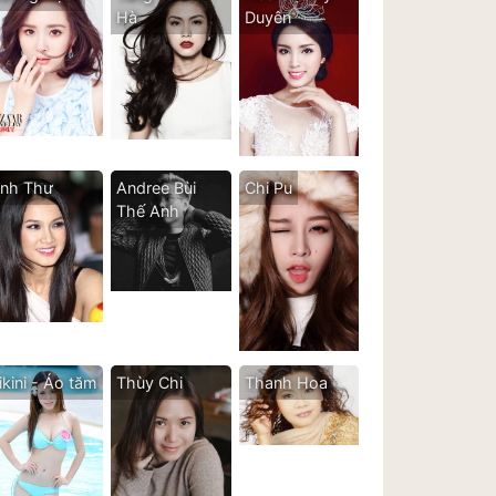
Hà
Duyên
nh Thư
Andree Bùi
Chi Pu
Thế Anh
ikini - Áo tăm
Thùy Chi
Thanh Hoa