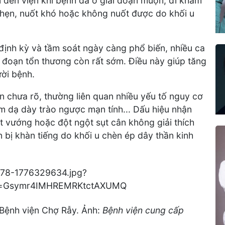
 đến viện khi bệnh đã ở giai đoạn muộn, đi khám
nghẹn, nuốt khó hoặc không nuốt được do khối u
ịnh kỳ và tầm soát ngày càng phổ biến, nhiều ca
i đoạn tổn thương còn rất sớm. Điều này giúp tăng
ười bệnh.
 chưa rõ, thường liên quan nhiều yếu tố nguy cơ
êm dạ dày trào ngược mạn tính... Dấu hiệu nhận
t vướng hoặc đột ngột sụt cân không giải thích
bị khàn tiếng do khối u chèn ép dây thần kinh
 Bệnh viện Chợ Rẫy. Ảnh:
Bệnh viện cung cấp