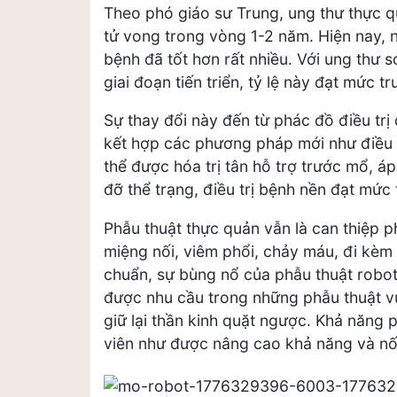
Theo phó giáo sư Trung, ung thư thực qu
tử vong trong vòng 1-2 năm. Hiện nay, n
bệnh đã tốt hơn rất nhiều. Với ung thư
giai đoạn tiến triển, tỷ lệ này đạt mức 
Sự thay đổi này đến từ phác đồ điều trị 
kết hợp các phương pháp mới như điều t
thể được hóa trị tân hỗ trợ trước mổ, 
đỡ thể trạng, điều trị bệnh nền đạt mức 
Phẫu thuật thực quản vẫn là can thiệp p
miệng nối, viêm phổi, chảy máu, đi kèm t
chuẩn, sự bùng nổ của phẫu thuật robot
được nhu cầu trong những phẫu thuật vù
giữ lại thần kinh quặt ngược. Khả năng ph
viên như được nâng cao khả năng và nối