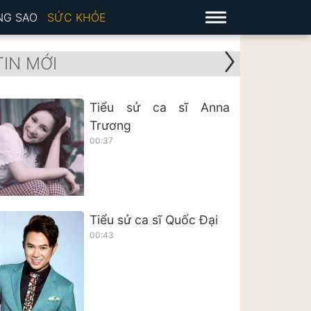
NG SAO
SỨC KHỎE
TIN MỚI
Tiểu sử ca sĩ Anna
Trương
00:37
Tiểu sử ca sĩ Quốc Đại
00:43