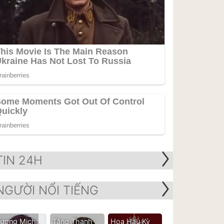
TIN 24H
NGƯỜI NỔI TIẾNG
ương Mịch
Tăng Thanh
Hoa Hậu Kỳ