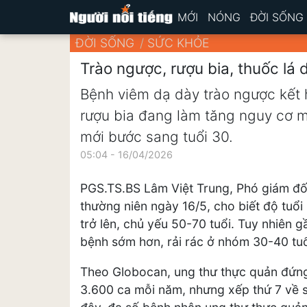
MỚI
NÓNG
ĐỜI SỐNG
ĐỜI SỐNG
SỨC KHỎE
Trào ngược, rượu bia, thuốc lá
Bệnh viêm dạ dày trào ngược kết 
rượu bia đang làm tăng nguy cơ 
mới bước sang tuổi 30.
05:04 - 16/04/2026
PGS.TS.BS Lâm Việt Trung, Phó giám đốc
thường niên ngày 16/5, cho biết độ tuổi
trở lên, chủ yếu 50-70 tuổi. Tuy nhiên 
bệnh sớm hơn, rải rác ở nhóm 30-40 tuổ
Theo Globocan, ung thư thực quản đứng 
3.600 ca mỗi năm, nhưng xếp thứ 7 về 