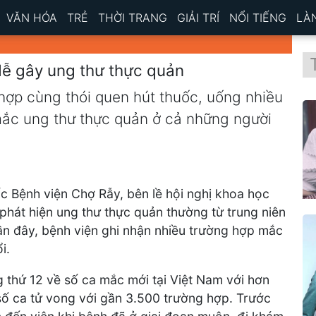
VĂN HÓA
TRẺ
THỜI TRANG
GIẢI TRÍ
NỔI TIẾNG
LÀ
 dễ gây ung thư thực quản
hợp cùng thói quen hút thuốc, uống nhiều
mắc ung thư thực quản ở cả những người
 Bệnh viện Chợ Rẫy, bên lề hội nghị khoa học
 phát hiện ung thư thực quản thường từ trung niên
gần đây, bệnh viện ghi nhận nhiều trường hợp mắc
i.
thứ 12 về số ca mắc mới tại Việt Nam với hơn
số ca tử vong với gần 3.500 trường hợp. Trước