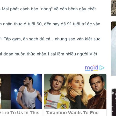
h Mai phát cảnh báo "nóng" về căn bệnh gây chết
hận thức ở tuổi 60, đến nay đã 91 tuổi trí óc vẫn
ả": Tập gym, ăn sạch đủ cả… nhưng sao vẫn kiệt sức,
i đoạn muộn thừa nhận 1 sai lầm nhiều người Việt