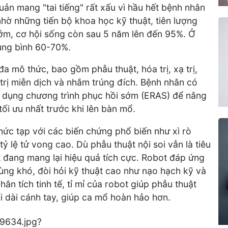
ản mang "tai tiếng" rất xấu vì hầu hết bệnh nhân
hờ những tiến bộ khoa học kỹ thuật, tiên lượng
 sớm, cơ hội sống còn sau 5 năm lên đến 95%. Ở
trung bình 60-70%.
đa mô thức, bao gồm phẫu thuật, hóa trị, xạ trị,
rị miễn dịch và nhắm trúng đích. Bệnh nhân có
áp dụng chương trình phục hồi sớm (ERAS) để nâng
tối ưu nhất trước khi lên bàn mổ.
hức tạp với các biến chứng phổ biến như xì rò
ỷ lệ tử vong cao. Dù phẫu thuật nội soi vẫn là tiêu
 đang mang lại hiệu quả tích cực. Robot đáp ứng
ng khó, đòi hỏi kỹ thuật cao như nạo hạch kỹ và
ân tích tinh tế, tỉ mỉ của robot giúp phẫu thuật
 dài cánh tay, giúp ca mổ hoàn hảo hơn.