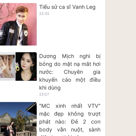
Tiểu sử ca sĩ Vanh Leg
23:35
Dương Mịch nghi bị
bỏng do mặt nạ mắt hơi
nước: Chuyên gia
khuyến cáo một điều
khi dùng
23:07
"MC xinh nhất VTV"
mặc đẹp không trượt
phát nào: Đẻ 2 con
body vẫn nuột, sành