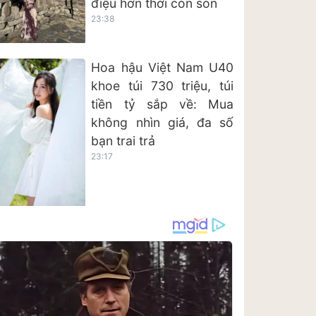
điệu hơn thời còn son
23:38
Hoa hậu Việt Nam U40
khoe túi 730 triệu, túi
tiền tỷ sắp về: Mua
không nhìn giá, đa số
bạn trai trả
23:17