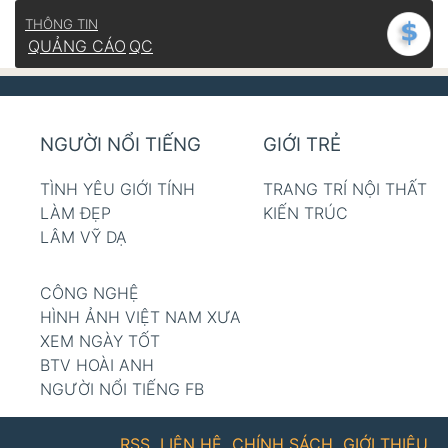
THÔNG TIN
QUẢNG CÁO
QC
NGƯỜI NỔI TIẾNG
GIỚI TRẺ
TÌNH YÊU GIỚI TÍNH
TRANG TRÍ NỘI THẤT
LÀM ĐẸP
KIẾN TRÚC
LÂM VỸ DẠ
CÔNG NGHỆ
HÌNH ẢNH VIỆT NAM XƯA
XEM NGÀY TỐT
BTV HOÀI ANH
NGƯỜI NỔI TIẾNG FB
RSS
LIÊN HỆ
CHÍNH SÁCH
GIỚI THIỆU