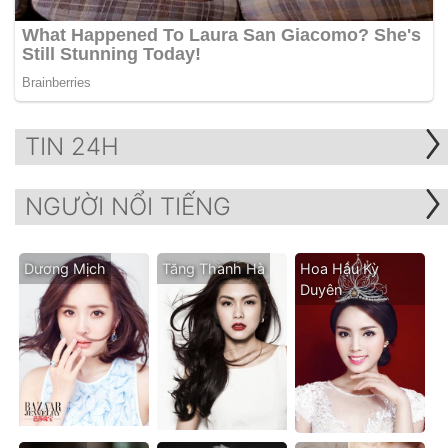
TIN 24H
NGƯỜI NỔI TIẾNG
Dương Mịch
Tăng Thanh Hà
Hoa Hậu Kỳ
Duyên