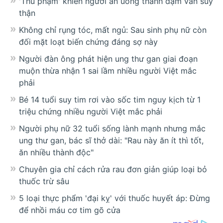
'Thủ phạm' khiến người ăn uống thanh đạm vẫn suy
thận
Không chỉ rụng tóc, mất ngủ: Sau sinh phụ nữ còn
đối mặt loạt biến chứng đáng sợ này
Người đàn ông phát hiện ung thư gan giai đoạn
muộn thừa nhận 1 sai lầm nhiều người Việt mắc
phải
Bé 14 tuổi suy tim rơi vào sốc tim nguy kịch từ 1
triệu chứng nhiều người Việt mắc phải
Người phụ nữ 32 tuổi sống lành mạnh nhưng mắc
ung thư gan, bác sĩ thở dài: "Rau này ăn ít thì tốt,
ăn nhiều thành độc"
Chuyên gia chỉ cách rửa rau đơn giản giúp loại bỏ
thuốc trừ sâu
5 loại thực phẩm 'đại kỵ' với thuốc huyết áp: Đừng
để nhồi máu cơ tim gõ cửa