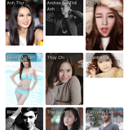
Anh Thư
Andree Bùi Thế
Chi Pu
Anh
Bikini - Áo tăm
Thùy Chi
Thanh Hoa
Bình An
Thu Quỳnh
Diễn viên Bảo
Anh