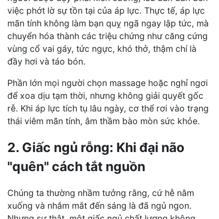
việc phớt lờ sự tồn tại của áp lực. Thực tế, áp lực
mãn tính không làm bạn quỵ ngã ngay lập tức, mà
chuyển hóa thành các triệu chứng như căng cứng
vùng cổ vai gáy, tức ngực, khó thở, thậm chí là
đầy hơi và táo bón.
Phần lớn mọi người chọn massage hoặc nghỉ ngơi
để xoa dịu tạm thời, nhưng không giải quyết gốc
rễ. Khi áp lực tích tụ lâu ngày, cơ thể rơi vào trạng
thái viêm mãn tính, âm thầm bào mòn sức khỏe.
2. Giấc ngủ rỗng: Khi đại não
"quên" cách tắt nguồn
Chúng ta thường nhầm tưởng rằng, cứ hễ nằm
xuống và nhắm mắt đến sáng là đã ngủ ngon.
Nhưng sự thật, một giấc ngủ chất lượng không