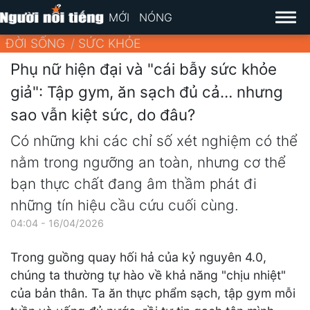
MỚI
NÓNG
ĐỜI SỐNG
SỨC KHỎE
Phụ nữ hiện đại và "cái bẫy sức khỏe
giả": Tập gym, ăn sạch đủ cả… nhưng
sao vẫn kiệt sức, do đâu?
Có những khi các chỉ số xét nghiệm có thể
nằm trong ngưỡng an toàn, nhưng cơ thể
bạn thực chất đang âm thầm phát đi
những tín hiệu cầu cứu cuối cùng.
04:04 - 16/04/2026
Trong guồng quay hối hả của kỷ nguyên 4.0,
chúng ta thường tự hào về khả năng "chịu nhiệt"
của bản thân. Ta ăn thực phẩm sạch, tập gym mỗi