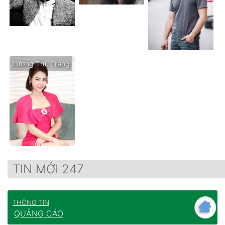
Lương Thu Trang
TIN MỚI 247
THÔNG TIN
QUẢNG CÁO