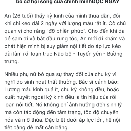
bỏ cơ hội sống của chính mìnhĐỌC NGAY
An (26 tuổi) thấy kỳ kinh của mình thưa dần, đôi
khi chỉ kéo dài 2 ngày với lượng máu rất ít. Cô chủ
quan vì cho rằng "đỡ phiền phức". Cho đến khi da
dẻ sạm đi và bắt đầu rụng tóc, An mới đi khám và
phát hiện mình bị suy giảm nội tiết do áp lực kéo
dài làm rối loạn trục Não bộ - Tuyến yên - Buồng
trứng.
Nhiều phụ nữ bỏ qua sự thay đổi của chu kỳ vì
nghĩ do sinh hoạt thất thường. Bác sĩ cảnh báo:
Lượng máu kinh quá ít, chu kỳ không đều, hoặc
xuất huyết ngoài kỳ kinh đều là tín hiệu của rối
loạn nội tiết. Nó không chỉ ảnh hưởng đến sinh lý
mà còn tác động đến tâm trạng, tốc độ chuyển
hóa và mỡ thừa. Đặc biệt dưới áp lực lớn, hệ nội
tiết càng dễ mất cân bằng.