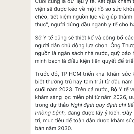
Cuối cùng là dữ liệu y tế. Kết quả khám
viện sẽ được kéo về một hồ sơ sức khỏ
chéo, tiết kiệm nguồn lực và giúp thành
thực", người đứng đầu ngành y tế cho h
Sở Y tế cũng sẽ thiết kế và công bố cá
người dân chủ động lựa chọn. Ông Thượn
nguồn là ngân sách nhà nước, quỹ bảo h
minh bạch là điều kiện tiên quyết để triể
Trước đó, TP HCM triển khai khám sức 
biệt thường trú hay tạm trú) từ đầu năm
cuối năm 2023. Trên cả nước, Bộ Y tế v
khám sàng lọc miễn phí từ năm 2026, ưu
trong dự thảo
Nghị định quy định chi ti
Phòng bệnh,
đang được lấy ý kiến. Đây 
trị, mục tiêu để toàn dân được khám sức 
bản năm 2030.