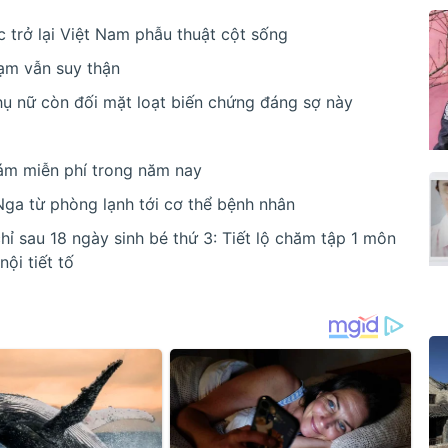
 trở lại Việt Nam phẫu thuật cột sống
ạm vẫn suy thận
hụ nữ còn đối mặt loạt biến chứng đáng sợ này
m miễn phí trong năm nay
Nga từ phòng lạnh tới cơ thể bệnh nhân
ỉ sau 18 ngày sinh bé thứ 3: Tiết lộ chăm tập 1 môn
ội tiết tố