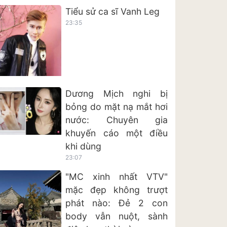
Tiểu sử ca sĩ Vanh Leg
23:35
Dương Mịch nghi bị
bỏng do mặt nạ mắt hơi
nước: Chuyên gia
khuyến cáo một điều
khi dùng
23:07
"MC xinh nhất VTV"
mặc đẹp không trượt
phát nào: Đẻ 2 con
body vẫn nuột, sành