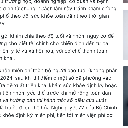
 từ trường học, doanh nghiệp, cơ quan và bệnh
e điện tử chung. "Cách làm này tránh khám chồng
 phố theo dõi sức khỏe toàn dân theo thời gian
ay.
c gói khám chia theo độ tuổi và nhóm nguy cơ để
g cho biết tài chính cho chiến dịch đến từ ba
iểm y tế và xã hội hóa, với cơ chế thanh toán
n khai.
khỏe miễn phí toàn bộ người cao tuổi (không phân
 2024, sau khi thí điểm ở một số xã phường vào
ừa đề xuất triển khai khám sức khỏe định kỳ hoặc
 tiên nhóm yếu thế trước khi mở rộng toàn dân
ết và hướng dẫn thi hành một số điều của Luật
là bước đi cụ thể hóa Nghị quyết 72 của Bộ Chính
khỏe định kỳ miễn phí, tiến tới miễn viện phí cơ