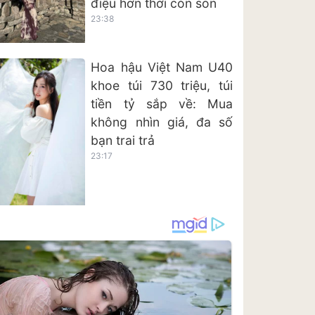
điệu hơn thời còn son
23:38
Hoa hậu Việt Nam U40
khoe túi 730 triệu, túi
tiền tỷ sắp về: Mua
không nhìn giá, đa số
bạn trai trả
23:17