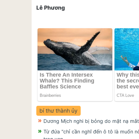
Lê Phương
bí thư thành ủy
Dương Mịch nghi bị bỏng do mặt nạ mắt
Từ đứa "chỉ cần nghĩ đến ô tô là muốn nô