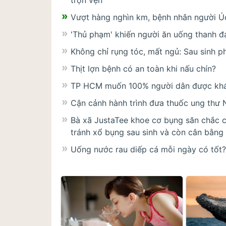
trọn vẹn
Vượt hàng nghìn km, bệnh nhân người Úc
'Thủ phạm' khiến người ăn uống thanh đ
Không chỉ rụng tóc, mất ngủ: Sau sinh p
Thịt lợn bệnh có an toàn khi nấu chín?
TP HCM muốn 100% người dân được khá
Cận cảnh hành trình đưa thuốc ung thư 
Bà xã JustaTee khoe cơ bụng săn chắc ch
tránh xổ bụng sau sinh và còn cân bằng n
Uống nước rau diếp cá mỗi ngày có tốt?