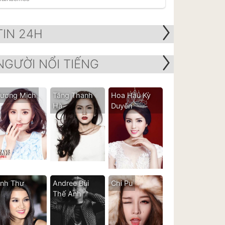
TIN 24H
NGƯỜI NỔI TIẾNG
ương Mịch
Tăng Thanh
Hoa Hậu Kỳ
Hà
Duyên
nh Thư
Andree Bùi
Chi Pu
Thế Anh