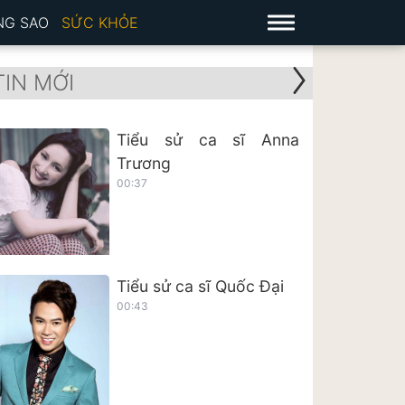
NG SAO
SỨC KHỎE
TIN MỚI
Tiểu sử ca sĩ Anna
Trương
00:37
Tiểu sử ca sĩ Quốc Đại
00:43