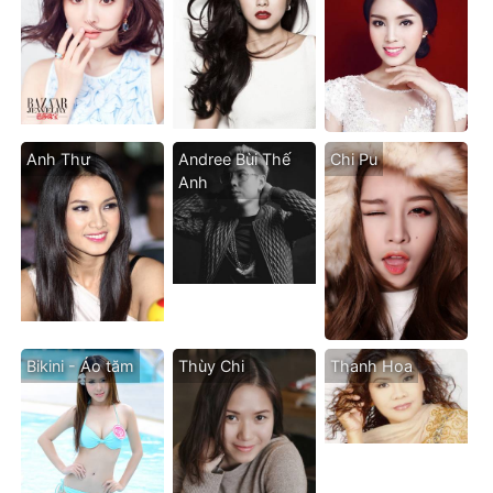
Anh Thư
Andree Bùi Thế
Chi Pu
Anh
Bikini - Áo tăm
Thùy Chi
Thanh Hoa