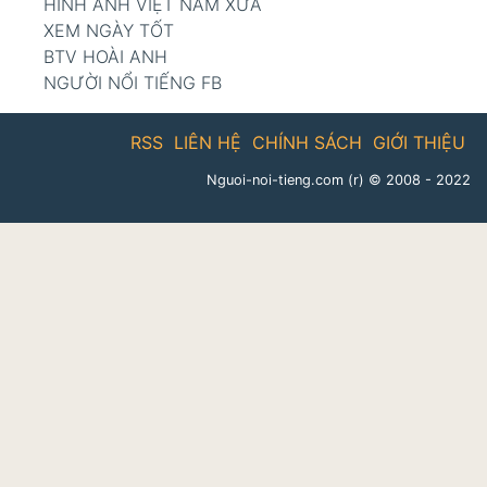
HÌNH ẢNH VIỆT NAM XƯA
XEM NGÀY TỐT
BTV HOÀI ANH
NGƯỜI NỔI TIẾNG FB
RSS
LIÊN HỆ
CHÍNH SÁCH
GIỚI THIỆU
Nguoi-noi-tieng.com (r)
© 2008 - 2022