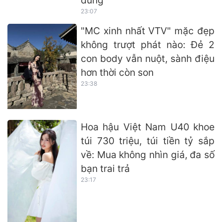
23:07
"MC xinh nhất VTV" mặc đẹp
không trượt phát nào: Đẻ 2
con body vẫn nuột, sành điệu
hơn thời còn son
23:38
Hoa hậu Việt Nam U40 khoe
túi 730 triệu, túi tiền tỷ sắp
về: Mua không nhìn giá, đa số
bạn trai trả
23:17