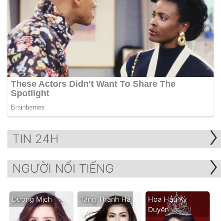
TIN 24H
NGƯỜI NỔI TIẾNG
Dương Mịch
Tăng Thanh Hà
Hoa Hậu Kỳ
Duyên