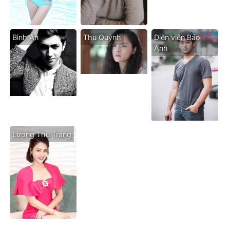
Bình An
Thu Quỳnh
Diễn viên Bảo
Anh
Lương Thu Trang