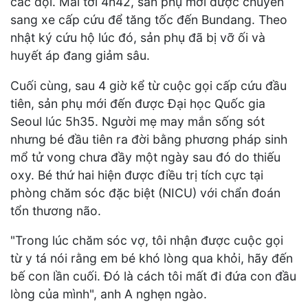
các đội. Mãi tới 4h42, sản phụ mới được chuyển
sang xe cấp cứu để tăng tốc đến Bundang. Theo
nhật ký cứu hộ lúc đó, sản phụ đã bị vỡ ối và
huyết áp đang giảm sâu.
Cuối cùng, sau 4 giờ kể từ cuộc gọi cấp cứu đầu
tiên, sản phụ mới đến được Đại học Quốc gia
Seoul lúc 5h35. Người mẹ may mắn sống sót
nhưng bé đầu tiên ra đời bằng phương pháp sinh
mổ tử vong chưa đầy một ngày sau đó do thiếu
oxy. Bé thứ hai hiện được điều trị tích cực tại
phòng chăm sóc đặc biệt (NICU) với chẩn đoán
tổn thương não.
"Trong lúc chăm sóc vợ, tôi nhận được cuộc gọi
từ y tá nói rằng em bé khó lòng qua khỏi, hãy đến
bế con lần cuối. Đó là cách tôi mất đi đứa con đầu
lòng của mình", anh A nghẹn ngào.