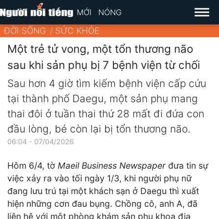
MỚI
NÓNG
ĐỜI SỐNG
SỨC KHỎE
Một trẻ tử vong, một tổn thương não
sau khi sản phụ bị 7 bệnh viện từ chối
Sau hơn 4 giờ tìm kiếm bệnh viện cấp cứu
tại thành phố Daegu, một sản phụ mang
thai đôi ở tuần thai thứ 28 mất đi đứa con
đầu lòng, bé còn lại bị tổn thương não.
06:04 - 07/04/2026
Hôm 6/4, tờ
Maeil Business Newspaper
đưa tin sự
việc xảy ra vào tối ngày 1/3, khi người phụ nữ
đang lưu trú tại một khách sạn ở Daegu thì xuất
hiện những cơn đau bụng. Chồng cô, anh A, đã
liên hệ với một phòng khám sản phụ khoa địa