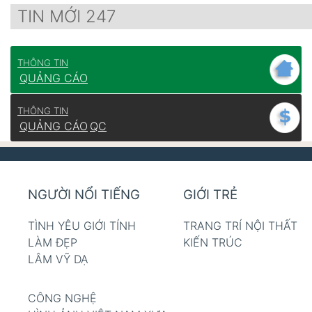
TIN MỚI 247
THÔNG TIN
QUẢNG CÁO
THÔNG TIN
QUẢNG CÁO
QC
NGƯỜI NỔI TIẾNG
GIỚI TRẺ
TÌNH YÊU GIỚI TÍNH
TRANG TRÍ NỘI THẤT
LÀM ĐẸP
KIẾN TRÚC
LÂM VỸ DẠ
CÔNG NGHỆ