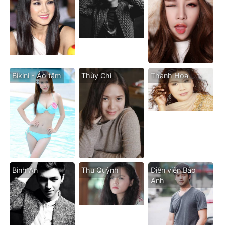
Bikini - Áo tăm
Thùy Chi
Thanh Hoa
Bình An
Thu Quỳnh
Diễn viên Bảo
Anh