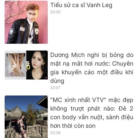
Tiểu sử ca sĩ Vanh Leg
23:35
Dương Mịch nghi bị bỏng do
mặt nạ mắt hơi nước: Chuyên
gia khuyến cáo một điều khi
dùng
23:07
"MC xinh nhất VTV" mặc đẹp
không trượt phát nào: Đẻ 2
con body vẫn nuột, sành điệu
hơn thời còn son
23:38