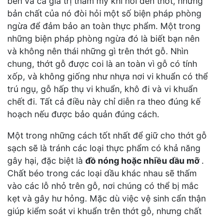
bền và cả giá trị thẩm mỹ khi nói đến thớt, nhưng
bản chất của nó đòi hỏi một số biện pháp phòng
ngừa để đảm bảo an toàn thực phẩm. Một trong
những biện pháp phòng ngừa đó là biết bạn nên
và không nên thái những gì trên thớt gỗ. Nhìn
chung, thớt gỗ được coi là an toàn vì gỗ có tính
xốp, và không giống như nhựa nơi vi khuẩn có thể
trú ngụ, gỗ hấp thụ vi khuẩn, khô đi và vi khuẩn
chết đi. Tất cả điều này chỉ diễn ra theo đúng kế
hoạch nếu được bảo quản đúng cách.
Một trong những cách tốt nhất để giữ cho thớt gỗ
sạch sẽ là tránh các loại thực phẩm có khả năng
gây hại, đặc biệt là
đồ nóng hoặc nhiều dầu mỡ
.
Chất béo trong các loại dầu khác nhau sẽ thấm
vào các lỗ nhỏ trên gỗ, nơi chúng có thể bị mắc
kẹt và gây hư hỏng. Mặc dù việc vệ sinh cẩn thận
giúp kiểm soát vi khuẩn trên thớt gỗ, nhưng chất