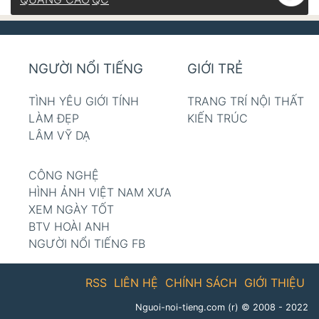
NGƯỜI NỔI TIẾNG
GIỚI TRẺ
TÌNH YÊU GIỚI TÍNH
TRANG TRÍ NỘI THẤT
LÀM ĐẸP
KIẾN TRÚC
LÂM VỸ DẠ
CÔNG NGHỆ
HÌNH ẢNH VIỆT NAM XƯA
XEM NGÀY TỐT
BTV HOÀI ANH
NGƯỜI NỔI TIẾNG FB
RSS
LIÊN HỆ
CHÍNH SÁCH
GIỚI THIỆU
Nguoi-noi-tieng.com (r)
© 2008 - 2022