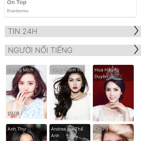
TIN 24H
NGƯỜI NỔI TIẾNG
Dương Mịch
Tăng Thanh Hà
Hoa Hậu Kỳ
Duyên
Anh Thư
Andree Bùi Thế
Chi Pu
Anh