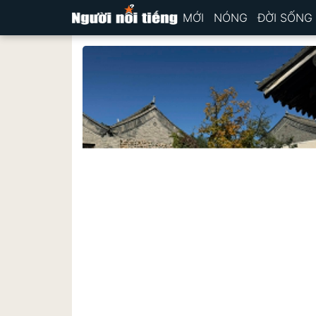
MỚI
NÓNG
ĐỜI SỐNG