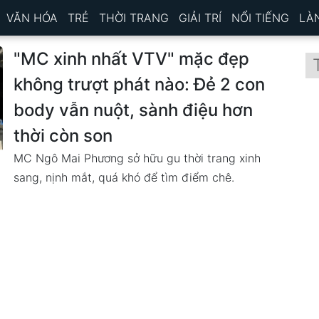
VĂN HÓA
TRẺ
THỜI TRANG
GIẢI TRÍ
NỔI TIẾNG
LÀ
"MC xinh nhất VTV" mặc đẹp
không trượt phát nào: Đẻ 2 con
body vẫn nuột, sành điệu hơn
thời còn son
MC Ngô Mai Phương sở hữu gu thời trang xinh
sang, nịnh mắt, quá khó để tìm điểm chê.