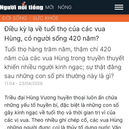
MỚI
NÓNG
ĐỜI SỐNG
SỨC KHỎE
Điều kỳ lạ về tuổi thọ của các vua
Hùng, có người sống 420 năm?
Tuổi thọ hàng trăm năm, thậm chí 420
năm của các vua Hùng trong truyền thuyết
khiến nhiều người kinh ngạc; sự thật đằng
sau những con số phi thường này là gì?
11:04 - 23/04/2026
Triều đại Hùng Vương huyền thoại luôn ẩn chứa
những yếu tố huyền bí, đặc biệt là những con số
gây kinh ngạc về tuổi thọ và thời gian trị vì của
các vị vua. Theo nhiều ghi chép cổ, các vua Hùng
, những người được coi là thủy tổ dựng nước Văn