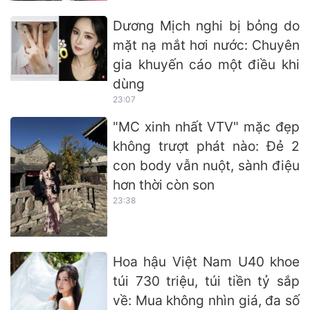
Dương Mịch nghi bị bỏng do
mặt nạ mắt hơi nước: Chuyên
gia khuyến cáo một điều khi
dùng
23:07
"MC xinh nhất VTV" mặc đẹp
không trượt phát nào: Đẻ 2
con body vẫn nuột, sành điệu
hơn thời còn son
23:38
Hoa hậu Việt Nam U40 khoe
túi 730 triệu, túi tiền tỷ sắp
về: Mua không nhìn giá, đa số