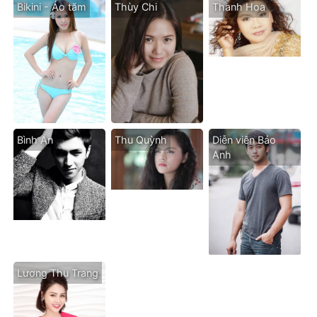
Bikini - Áo tăm
Thùy Chi
Thanh Hoa
Bình An
Thu Quỳnh
Diễn viên Bảo
Anh
Lương Thu Trang