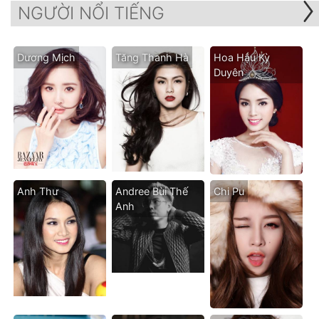
NGƯỜI NỔI TIẾNG
Dương Mịch
Tăng Thanh Hà
Hoa Hậu Kỳ
Duyên
Anh Thư
Andree Bùi Thế
Chi Pu
Anh