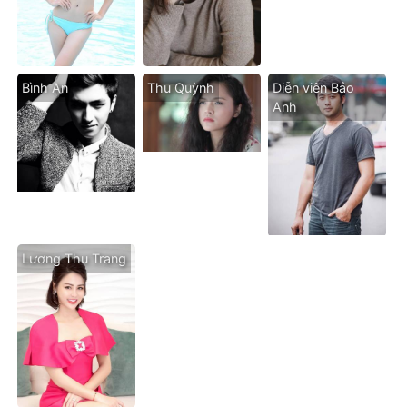
Bình An
Thu Quỳnh
Diễn viên Bảo
Anh
Lương Thu Trang