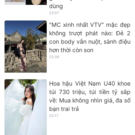
dùng
23:07
"MC xinh nhất VTV" mặc đẹp
không trượt phát nào: Đẻ 2
con body vẫn nuột, sành điệu
hơn thời còn son
23:38
Hoa hậu Việt Nam U40 khoe
túi 730 triệu, túi tiền tỷ sắp
về: Mua không nhìn giá, đa số
bạn trai trả
23:17