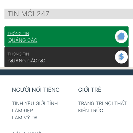
TIN MỚI 247
THÔNG TIN
QUẢNG CÁO
THÔNG TIN
QUẢNG CÁO
QC
NGƯỜI NỔI TIẾNG
GIỚI TRẺ
TÌNH YÊU GIỚI TÍNH
TRANG TRÍ NỘI THẤT
LÀM ĐẸP
KIẾN TRÚC
LÂM VỸ DẠ