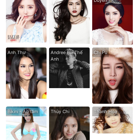
Duyên
Anh Thư
Andree Bùi Thế
Chi Pu
Anh
Bikini - Áo tăm
Thùy Chi
Thanh Hoa