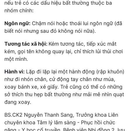
nếu trẻ có các dấu hiệu bất thường thuộc ba
nhóm chính:
Ngôn ngữ:
Chậm nói hoặc thoái lui ngôn ngữ (đã
biết nói nhưng sau đó không nói nữa).
Tương tác xã hội:
Kém tương tác, tiếp xúc mắt
kém, gọi tên không quay lại, chỉ thích lủi thủi chơi
một mình.
Hành vi:
Lặp đi lặp lại một hành động (rập khuôn)
như đi nhón chân, cử động tay chân như múa,
xoay bánh xe, xé giấy. Trẻ cũng có thể có những
sở thích thu hẹp bất thường như mải mê nhìn quạt
đang xoay.
BS.CK2 Nguyễn Thanh Sang, Trưởng khoa Liên
chuyên khoa Tâm lý lâm sàng - Phục hồi chức
năng - Y học cổ truyền, Bệnh viện Nhi đồng 2, lưu