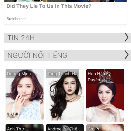
TIN 24H
NGƯỜI NỔI TIẾNG
Dương Mịch
Tăng Thanh Hà
Hoa Hậu Kỳ
Duyên
Anh Thư
Andree Bùi Thế
Chi Pu