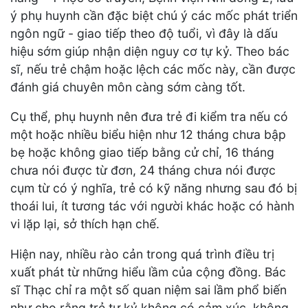
ý phụ huynh cần đặc biệt chú ý các mốc phát triển
ngôn ngữ - giao tiếp theo độ tuổi, vì đây là dấu
hiệu sớm giúp nhận diện nguy cơ tự kỷ. Theo bác
sĩ, nếu trẻ chậm hoặc lệch các mốc này, cần được
đánh giá chuyên môn càng sớm càng tốt.
Cụ thể, phụ huynh nên đưa trẻ đi kiểm tra nếu có
một hoặc nhiều biểu hiện như 12 tháng chưa bập
bẹ hoặc không giao tiếp bằng cử chỉ, 16 tháng
chưa nói được từ đơn, 24 tháng chưa nói được
cụm từ có ý nghĩa, trẻ có kỹ năng nhưng sau đó bị
thoái lui, ít tương tác với người khác hoặc có hành
vi lặp lại, sở thích hạn chế.
Hiện nay, nhiều rào cản trong quá trình điều trị
xuất phát từ những hiểu lầm của cộng đồng. Bác
sĩ Thạc chỉ ra một số quan niệm sai lầm phổ biến
như cho rằng trẻ tự kỷ không có cảm xúc, không