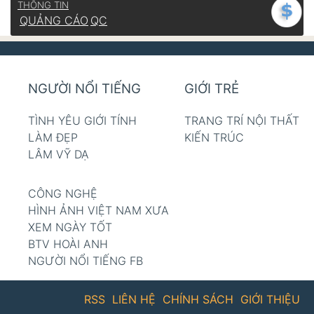
THÔNG TIN
QUẢNG CÁO
QC
NGƯỜI NỔI TIẾNG
GIỚI TRẺ
TÌNH YÊU GIỚI TÍNH
TRANG TRÍ NỘI THẤT
LÀM ĐẸP
KIẾN TRÚC
LÂM VỸ DẠ
CÔNG NGHỆ
HÌNH ẢNH VIỆT NAM XƯA
XEM NGÀY TỐT
BTV HOÀI ANH
NGƯỜI NỔI TIẾNG FB
RSS
LIÊN HỆ
CHÍNH SÁCH
GIỚI THIỆU