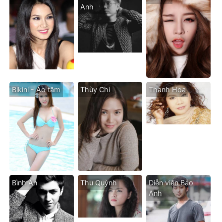
Anh
Bikini - Áo tăm
Thùy Chi
Thanh Hoa
Bình An
Thu Quỳnh
Diễn viên Bảo
Anh