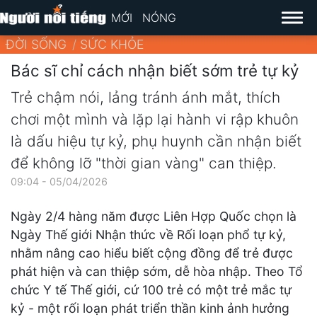
MỚI
NÓNG
ĐỜI SỐNG
SỨC KHỎE
Bác sĩ chỉ cách nhận biết sớm trẻ tự kỷ
Trẻ chậm nói, lảng tránh ánh mắt, thích
chơi một mình và lặp lại hành vi rập khuôn
là dấu hiệu tự kỷ, phụ huynh cần nhận biết
để không lỡ "thời gian vàng" can thiệp.
09:04 - 05/04/2026
Ngày 2/4 hàng năm được Liên Hợp Quốc chọn là
Ngày Thế giới Nhận thức về Rối loạn phổ tự kỷ,
nhằm nâng cao hiểu biết cộng đồng để trẻ được
phát hiện và can thiệp sớm, dễ hòa nhập. Theo Tổ
chức Y tế Thế giới, cứ 100 trẻ có một trẻ mắc tự
kỷ - một rối loạn phát triển thần kinh ảnh hưởng