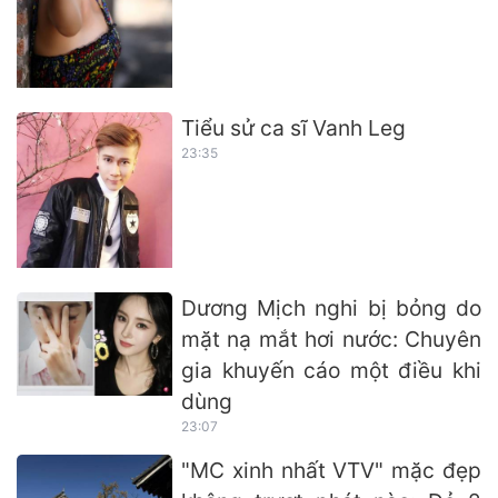
Tiểu sử ca sĩ Vanh Leg
23:35
Dương Mịch nghi bị bỏng do
mặt nạ mắt hơi nước: Chuyên
gia khuyến cáo một điều khi
dùng
23:07
"MC xinh nhất VTV" mặc đẹp