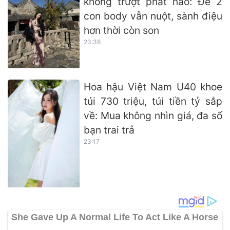
không trượt phát nào: Đẻ 2
con body vẫn nuột, sành điệu
hơn thời còn son
23:38
Hoa hậu Việt Nam U40 khoe
túi 730 triệu, túi tiền tỷ sắp
về: Mua không nhìn giá, đa số
bạn trai trả
23:17