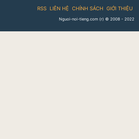
RSS
LIÊN HỆ
CHÍNH SÁCH
GIỚI THIỆU
Nguoi-noi-tieng.com (r)
© 2008 - 2022