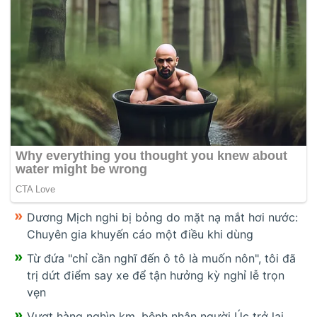
Dương Mịch nghi bị bỏng do mặt nạ mắt hơi nước:
Chuyên gia khuyến cáo một điều khi dùng
Từ đứa "chỉ cần nghĩ đến ô tô là muốn nôn", tôi đã
trị dứt điểm say xe để tận hưởng kỳ nghỉ lễ trọn
vẹn
Vượt hàng nghìn km, bệnh nhân người Úc trở lại