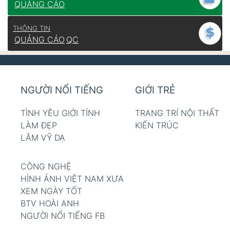
QUẢNG CÁO
THÔNG TIN
QUẢNG CÁO
QC
NGƯỜI NỔI TIẾNG
GIỚI TRẺ
TÌNH YÊU GIỚI TÍNH
TRANG TRÍ NỘI THẤT
LÀM ĐẸP
KIẾN TRÚC
LÂM VỸ DẠ
CÔNG NGHỆ
HÌNH ẢNH VIỆT NAM XƯA
XEM NGÀY TỐT
BTV HOÀI ANH
NGƯỜI NỔI TIẾNG FB