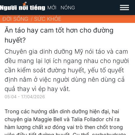
MỚI
NÓNG
ĐỜI SỐNG
SỨC KHỎE
Ăn táo hay cam tốt hơn cho đường
huyết?
Chuyên gia dinh dưỡng Mỹ nói táo và cam
đều mang lại lợi ích ngang nhau cho người
cần kiểm soát đường huyết, yếu tố quyết
định nằm ở việc người dùng nên dùng cả
quả thay vì ép hay vắt.
05:04 - 17/04/2026
Trong các hướng dẫn dinh dưỡng hiện đại, hai
chuyên gia Maggie Bell và Talia Follador chỉ ra
hàm lượng chất xơ đóng vai trò then chốt trong
việc điều tiết đường huyết. Cụ thể, carbohydrate