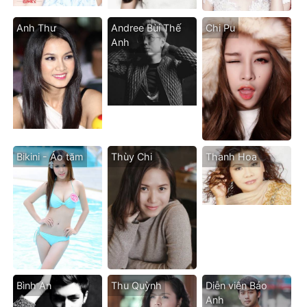
Anh Thư
Andree Bùi Thế
Chi Pu
Anh
Bikini - Áo tăm
Thùy Chi
Thanh Hoa
Bình An
Thu Quỳnh
Diễn viên Bảo
Anh