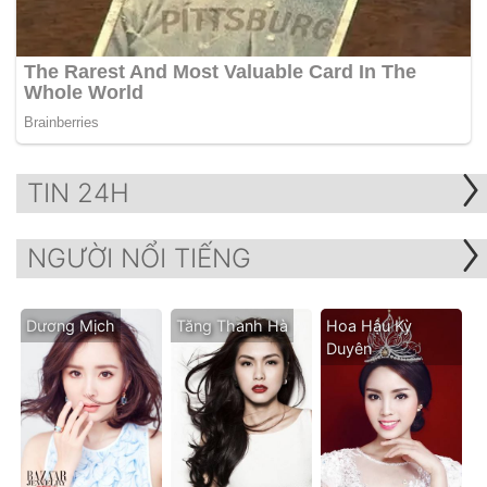
TIN 24H
NGƯỜI NỔI TIẾNG
Dương Mịch
Tăng Thanh Hà
Hoa Hậu Kỳ
Duyên