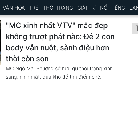
VĂN HÓA
TRẺ
THỜI TRANG
GIẢI TRÍ
NỔI TIẾNG
LÀ
"MC xinh nhất VTV" mặc đẹp
không trượt phát nào: Đẻ 2 con
body vẫn nuột, sành điệu hơn
thời còn son
MC Ngô Mai Phương sở hữu gu thời trang xinh
sang, nịnh mắt, quá khó để tìm điểm chê.