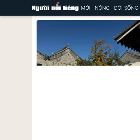
MỚI
NÓNG
ĐỜI SỐNG