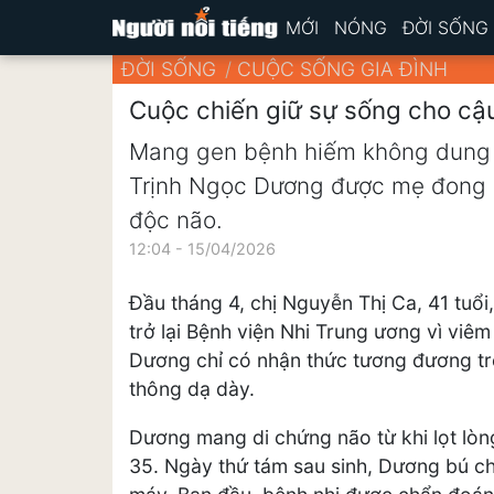
MỚI
NÓNG
ĐỜI SỐNG
ĐỜI SỐNG
CUỘC SỐNG GIA ĐÌNH
Cuộc chiến giữ sự sống cho cậu
Mang gen bệnh hiếm không dung 
Trịnh Ngọc Dương được mẹ đong 
độc não.
12:04 - 15/04/2026
Đầu tháng 4, chị Nguyễn Thị Ca, 41 tuổ
trở lại Bệnh viện Nhi Trung ương vì viêm
Dương chỉ có nhận thức tương đương trẻ
thông dạ dày.
Dương mang di chứng não từ khi lọt lòn
35. Ngày thứ tám sau sinh, Dương bú chậ