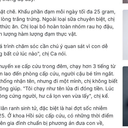
ặt chẽ. Khẩu phần đạm mỗi ngày tối đa 25 gram,
lòng trắng trứng. Ngoài loại sữa chuyên biệt, chị
thức ăn. Chị loại bỏ hoàn toàn nhóm rau họ đậu,
nh lượng hàm lượng đạm thực vật.
á trình chăm sóc cần chú ý quan sát vì con dễ
 bất cứ lúc nào", chị Ca nói.
chuyến xe cấp cứu trong đêm, chạy hơn 3 tiếng từ
on lao đến phòng cấp cứu, người cậu bé tím ngắt.
 thống nhận tên, nhưng đi một mình, chị không biết
ng giúp. "Tôi chạy như tên lửa đi đóng tiền. Lúc
ng cứng người, hư cả lọn ven vừa lấy", chị kể.
lằn ranh sinh tử, đặc biệt là hai đợt sốc nhiễm
5. Ở khoa Hồi sức cấp cứu, có những thời điểm
yên gia đình chuẩn bị phương án đưa con về,