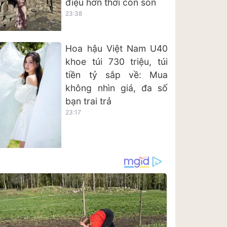
điệu hơn thời còn son
23:38
Hoa hậu Việt Nam U40
khoe túi 730 triệu, túi
tiền tỷ sắp về: Mua
không nhìn giá, đa số
bạn trai trả
23:17