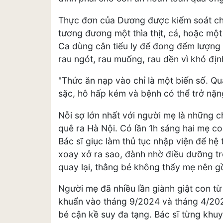
Thực đơn của Dương được kiểm soát ch
tương đương một thìa thịt, cá, hoặc một 
Ca dùng cân tiểu ly để đong đếm lượng 
rau ngót, rau muống, rau dền vì khó đị
"Thức ăn nạp vào chỉ là một biến số. Qu
sặc, hô hấp kém và bệnh có thể trở nặng
Nỗi sợ lớn nhất với người mẹ là những 
quê ra Hà Nội. Có lần 1h sáng hai mẹ c
Bác sĩ giục làm thủ tục nhập viện để hệ
xoay xở ra sao, đành nhờ điều dưỡng trô
quay lại, thằng bé không thấy mẹ nên gồ
Người mẹ đã nhiều lần giành giật con từ 
khuẩn vào tháng 9/2024 và tháng 4/202
bé cận kề suy đa tạng. Bác sĩ từng khu