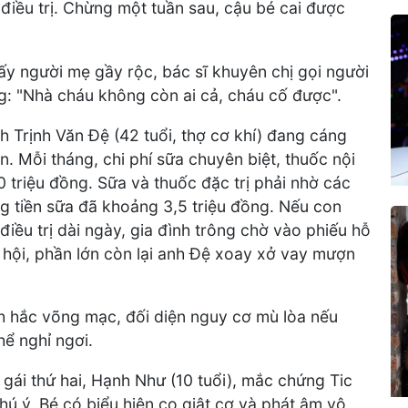
 điều trị. Chừng một tuần sau, cậu bé cai được
y người mẹ gầy rộc, bác sĩ khuyên chị gọi người
ợng: "Nhà cháu không còn ai cả, cháu cố được".
 Trịnh Văn Đệ (42 tuổi, thợ cơ khí) đang cáng
n. Mỗi tháng, chi phí sữa chuyên biệt, thuốc nội
 triệu đồng. Sữa và thuốc đặc trị phải nhờ các
g tiền sữa đã khoảng 3,5 triệu đồng. Nếu con
 điều trị dài ngày, gia đình trông chờ vào phiếu hỗ
 hội, phần lớn còn lại anh Đệ xoay xở vay mượn
h hắc võng mạc, đối diện nguy cơ mù lòa nếu
ể nghỉ ngơi.
 gái thứ hai, Hạnh Như (10 tuổi), mắc chứng Tic
ú ý. Bé có biểu hiện co giật cơ và phát âm vô