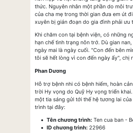
thức. Nguyên nhân một phần do môi tr
của cha mẹ trong thời gian đưa em út đ
xuyên bị gián đoạn do gia đình phải ưu t
Khi chăm con tại bệnh viện, có những ng
hạn chế tình trạng nôn trớ. Dù gian na
ngày mai là ngày cuối. "Con đến bên mì
tôi sẽ hết lòng vì con đến ngày ấy", chị n
Phan Dương
Hỗ trợ bệnh nhi có bệnh hiếm, hoàn cản
trời Hy vọng do Quỹ Hy vọng triển kha
một tia sáng gửi tới thế hệ tương lai c
trình tại đây:
Tên chương trình:
Ten cua ban - B
ID chương trình:
22966