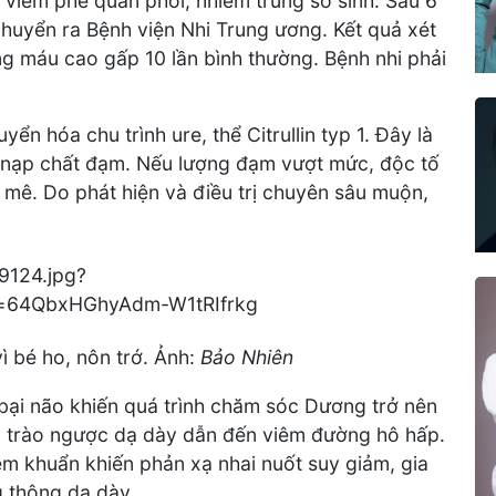
viêm phế quản phổi, nhiễm trùng sơ sinh. Sau 6
 chuyển ra Bệnh viện Nhi Trung ương. Kết quả xét
ng máu cao gấp 10 lần bình thường. Bệnh nhi phải
n hóa chu trình ure, thể Citrullin typ 1. Đây là
 nạp chất đạm. Nếu lượng đạm vượt mức, độc tố
 mê. Do phát hiện và điều trị chuyên sâu muộn,
ì bé ho, nôn trớ. Ảnh:
Bảo Nhiên
bại não khiến quá trình chăm sóc Dương trở nên
 trào ngược dạ dày dẫn đến viêm đường hô hấp.
ễm khuẩn khiến phản xạ nhai nuốt suy giảm, gia
g thông dạ dày.