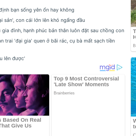
t định bạn sống yên ổn hay không
ại sản', con cái lớn lên khó ngẩng đầu
ì gia đình, hạnh phúc bản thân luôn đặt sau chồng con
n trai 'đại gia' quen ở bãi rác, cụ bà mất sạch tiền
u lên được'