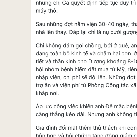
nhưng chị Ca quyết định tiếp tục duy trì
máy thở.
Sau những đợt nằm viện 30-40 ngày, thấ
nhà lên thay. Đáp lại chỉ là nụ cười gư
Chị không dám gọi chồng, bởi ở quê, anh
đáng toàn bộ kinh tế và chăm hai con lớ
tiết và thần kinh cho Dương khoảng 8-10
hội nhóm bệnh hiếm đặt mua từ Mỹ, riên
nhập viện, chi phí sẽ đội lên. Những đợt
trợ ăn và viện phí từ Phòng Công tác xã
khắp nơi.
Áp lực công việc khiến anh Đệ mắc bện
căng thẳng kéo dài. Nhưng anh không th
Gia đình đối mặt thêm thử thách khi con
hỗn hợp và hội chứng tăng động giảm ch