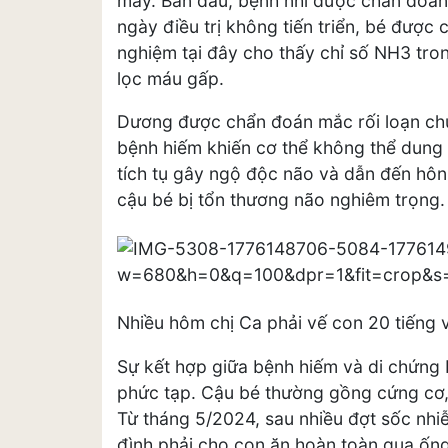
máy. Ban đầu, bệnh nhi được chẩn đoán 
ngày điều trị không tiến triển, bé được
nghiệm tại đây cho thấy chỉ số NH3 tro
lọc máu gấp.
Dương được chẩn đoán mắc rối loạn chuyể
bệnh hiếm khiến cơ thể không thể dung
tích tụ gây ngộ độc não và dẫn đến hôn
cậu bé bị tổn thương não nghiêm trọng.
Nhiều hôm chị Ca phải vế con 20 tiếng v
Sự kết hợp giữa bệnh hiếm và di chứng 
phức tạp. Cậu bé thường gồng cứng cơ,
Từ tháng 5/2024, sau nhiều đợt sốc nhi
đình phải cho con ăn hoàn toàn qua ốn