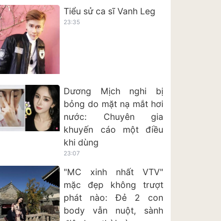
Tiểu sử ca sĩ Vanh Leg
23:35
Dương Mịch nghi bị
bỏng do mặt nạ mắt hơi
nước: Chuyên gia
khuyến cáo một điều
khi dùng
23:07
"MC xinh nhất VTV"
mặc đẹp không trượt
phát nào: Đẻ 2 con
body vẫn nuột, sành