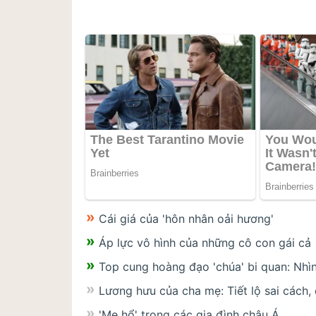
Cái giá của 'hôn nhân oải hương'
Áp lực vô hình của những cô con gái cả
Top cung hoàng đạo 'chúa' bi quan: Nhì
Lương hưu của cha mẹ: Tiết lộ sai cách, c
'Mẹ hổ' trong các gia đình châu Á