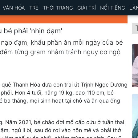
VĂN HÓA
TRẺ
THỜI TRANG
GIẢI TRÍ
NỔI TIẾNG
LÀ
 bé phải 'nhịn đạm'
nạp đạm, khẩu phần ăn mỗi ngày của bé
đếm từng gram nhằm tránh nguy cơ ngộ
i, quê Thanh Hóa đưa con trai út Trịnh Ngọc Dương
 phổi. Hơn 4 tuổi, nặng 19 kg, cao 110 cm, bé
 ba tháng, mọi sinh hoạt tại chỗ và ăn qua ống
g. Năm 2021, bé chào đời mổ cấp cứu ở tuần thai
m, ngủ li bì, sau đó rơi vào hôn mê và phải thở