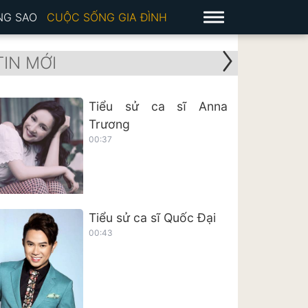
NG SAO
CUỘC SỐNG GIA ĐÌNH
TIN MỚI
Tiểu sử ca sĩ Anna
Trương
00:37
Tiểu sử ca sĩ Quốc Đại
00:43