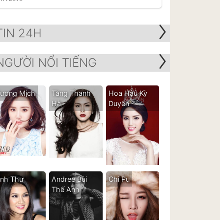
TIN 24H
NGƯỜI NỔI TIẾNG
ương Mịch
Tăng Thanh
Hoa Hậu Kỳ
Hà
Duyên
nh Thư
Andree Bùi
Chi Pu
Thế Anh