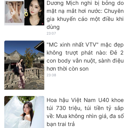
Dương Mịch nghi bị bỏng do
mặt nạ mắt hơi nước: Chuyên
gia khuyến cáo một điều khi
dùng
23:07
"MC xinh nhất VTV" mặc đẹp
không trượt phát nào: Đẻ 2
con body vẫn nuột, sành điệu
hơn thời còn son
23:38
Hoa hậu Việt Nam U40 khoe
túi 730 triệu, túi tiền tỷ sắp
về: Mua không nhìn giá, đa số
bạn trai trả