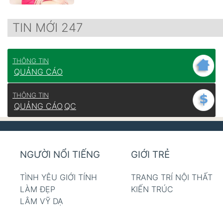
TIN MỚI 247
THÔNG TIN
QUẢNG CÁO
THÔNG TIN
QUẢNG CÁO
QC
NGƯỜI NỔI TIẾNG
GIỚI TRẺ
TÌNH YÊU GIỚI TÍNH
TRANG TRÍ NỘI THẤT
LÀM ĐẸP
KIẾN TRÚC
LÂM VỸ DẠ