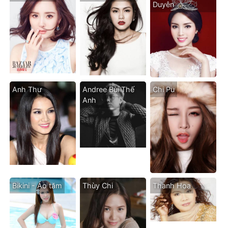
Duyên
Anh Thư
Andree Bùi Thế
Chi Pu
Anh
Bikini - Áo tăm
Thùy Chi
Thanh Hoa