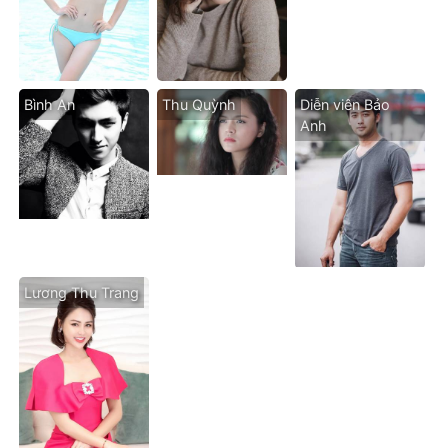
Bình An
Thu Quỳnh
Diễn viên Bảo
Anh
Lương Thu Trang