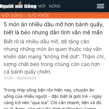
MỚI
NÓNG
ĐỜI SỐNG
SỨC KHỎE
5 món ăn nhiều dầu mỡ hơn bánh quẩy,
biết là béo nhưng dân tình vẫn mê mẩn
Biết rõ là nhiều dầu mỡ, dễ tăng cân
nhưng những món ăn quen thuộc này vẫn
khiến dân mạng “không thể dứt”. Thậm chí,
lượng chất béo trong chúng còn cao hơn
cả bánh quẩy chiên.
10:04 - 18/04/2026
Trong nhịp sống bận rộn hiện nay, chuyện ăn
uống của nhiều người - đặc biệt là giới trẻ - ngày
càng trở nên “qua loa”. Chỉ cần nhanh, tiện và đủ
no là được, còn chuyện dinh dưỡng hay lượng