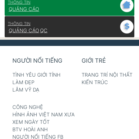
THÔNG TIN
QUẢNG CÁO
THÔNG TIN
QUẢNG CÁO
QC
NGƯỜI NỔI TIẾNG
GIỚI TRẺ
TÌNH YÊU GIỚI TÍNH
TRANG TRÍ NỘI THẤT
LÀM ĐẸP
KIẾN TRÚC
LÂM VỸ DẠ
CÔNG NGHỆ
HÌNH ẢNH VIỆT NAM XƯA
XEM NGÀY TỐT
BTV HOÀI ANH
NGƯỜI NỔI TIẾNG FB