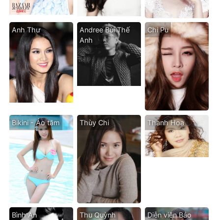
Anh Thư
Andree Bùi Thế
Chi Pu
Anh
Bikini - Áo tăm
Thùy Chi
Thanh Hoa
Bình An
Thu Quỳnh
Diễn viên Bảo