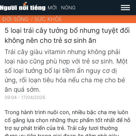
MỚI
NÓNG
ĐỜI SỐNG
SỨC KHỎE
5 loại trái cây tưởng bổ nhưng tuyệt đối
không nên cho trẻ sơ sinh ăn
Trái cây giàu vitamin nhưng không phải
loại nào cũng phù hợp với trẻ sơ sinh. Một
số loại tưởng bổ lại tiềm ẩn nguy cơ dị
ứng, rối loạn tiêu hóa nếu cha mẹ cho bé
ăn quá sớm.
09:04 - 17/04/2026
Trong hành trình nuôi con, nhiều bậc cha mẹ luôn
cố gắng lựa chọn những thực phẩm tốt nhất để hỗ
trợ sự phát triển của trẻ. Trái cây tươi thường
được ưu tiên trong giai đoạn ăn dặm nhờ giàu