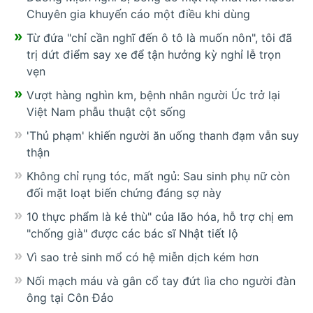
Chuyên gia khuyến cáo một điều khi dùng
Từ đứa "chỉ cần nghĩ đến ô tô là muốn nôn", tôi đã
trị dứt điểm say xe để tận hưởng kỳ nghỉ lễ trọn
vẹn
Vượt hàng nghìn km, bệnh nhân người Úc trở lại
Việt Nam phẫu thuật cột sống
'Thủ phạm' khiến người ăn uống thanh đạm vẫn suy
thận
Không chỉ rụng tóc, mất ngủ: Sau sinh phụ nữ còn
đối mặt loạt biến chứng đáng sợ này
10 thực phẩm là kẻ thù" của lão hóa, hỗ trợ chị em
"chống già" được các bác sĩ Nhật tiết lộ
Vì sao trẻ sinh mổ có hệ miễn dịch kém hơn
Nối mạch máu và gân cổ tay đứt lìa cho người đàn
ông tại Côn Đảo