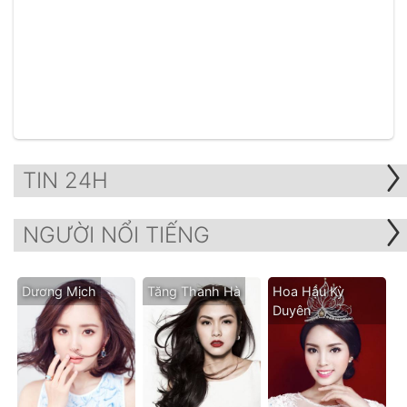
TIN 24H
NGƯỜI NỔI TIẾNG
Dương Mịch
Tăng Thanh Hà
Hoa Hậu Kỳ
Duyên