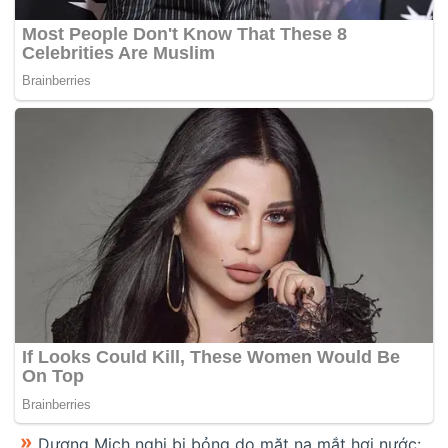
Dương Mịch nghi bị bỏng do mặt nạ mắt hơi nước: