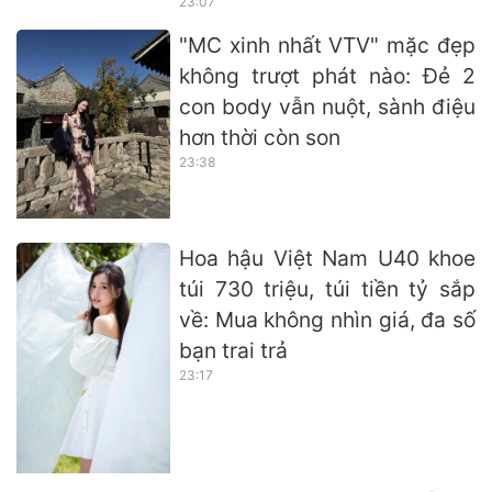
23:07
"MC xinh nhất VTV" mặc đẹp
không trượt phát nào: Đẻ 2
con body vẫn nuột, sành điệu
hơn thời còn son
23:38
Hoa hậu Việt Nam U40 khoe
túi 730 triệu, túi tiền tỷ sắp
về: Mua không nhìn giá, đa số
bạn trai trả
23:17