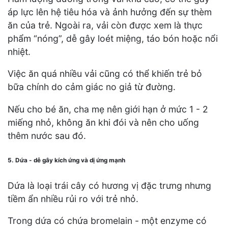
áp lực lên hệ tiêu hóa và ảnh hưởng đến sự thèm
ăn của trẻ. Ngoài ra, vải còn được xem là thực
phẩm “nóng”, dễ gây loét miệng, táo bón hoặc nổi
nhiệt.
Việc ăn quá nhiều vải cũng có thể khiến trẻ bỏ
bữa chính do cảm giác no giả từ đường.
Nếu cho bé ăn, cha mẹ nên giới hạn ở mức 1 - 2
miếng nhỏ, không ăn khi đói và nên cho uống
thêm nước sau đó.
5. Dứa - dễ gây kích ứng và dị ứng mạnh
Dứa là loại trái cây có hương vị đặc trưng nhưng
tiềm ẩn nhiều rủi ro với trẻ nhỏ.
Trong dứa có chứa bromelain - một enzyme có