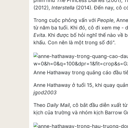
phim như
The Princess Diaries
(2001),
T
(2012),
Interstella
(2014). Đến nay, cô c
Trong cuộc phỏng vấn với
People
, Ann
từ năm ba tuổi. Khi đó, cô đi xem mẹ -
Evita
. Khi được bố hỏi nghĩ thế nào về b
khấu. Con nên là một trong số đó".
Anne Hathaway trong quảng cáo đầu ti
Anne Hathaway ở tuổi 15, khi quay quản
jgod2003
Theo
Daily Mail
, cô bắt đầu diễn xuất 
kịch của trường và nhóm kịch Barrow G