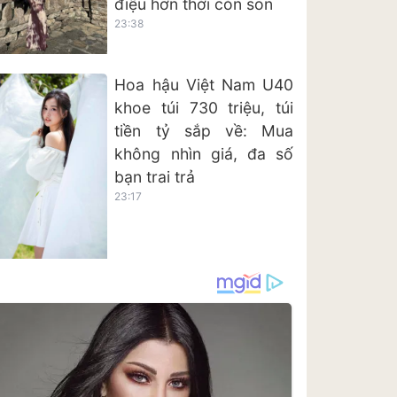
điệu hơn thời còn son
23:38
Hoa hậu Việt Nam U40
khoe túi 730 triệu, túi
tiền tỷ sắp về: Mua
không nhìn giá, đa số
bạn trai trả
23:17