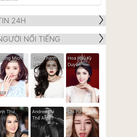
TIN 24H
NGƯỜI NỔI TIẾNG
ương Mịch
Tăng Thanh
Hoa Hậu Kỳ
Hà
Duyên
nh Thư
Andree Bùi
Chi Pu
Thế Anh