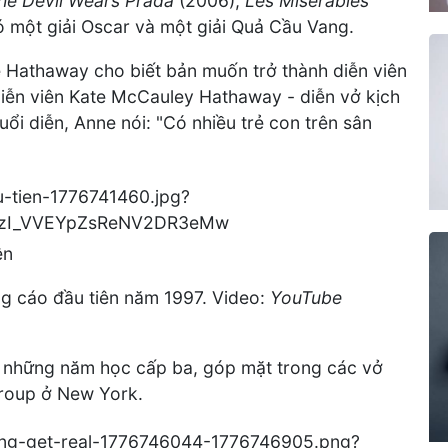
he Devil Wears Prada
(2006),
Les Misérables
ó một giải Oscar và một giải Quả Cầu Vang.
e Hathaway cho biết bản muốn trở thành diễn viên
 diễn viên Kate McCauley Hathaway - diễn vở kịch
uổi diễn, Anne nói: "Có nhiều trẻ con trên sân
ên
g cáo đầu tiên năm 1997. Video:
YouTube
từ những năm học cấp ba, góp mặt trong các vở
roup ở New York.