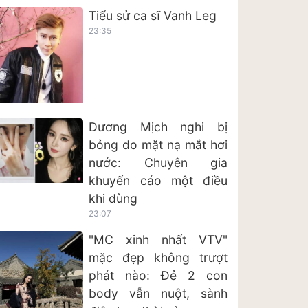
Tiểu sử ca sĩ Vanh Leg
23:35
Dương Mịch nghi bị
bỏng do mặt nạ mắt hơi
nước: Chuyên gia
khuyến cáo một điều
khi dùng
23:07
"MC xinh nhất VTV"
mặc đẹp không trượt
phát nào: Đẻ 2 con
body vẫn nuột, sành