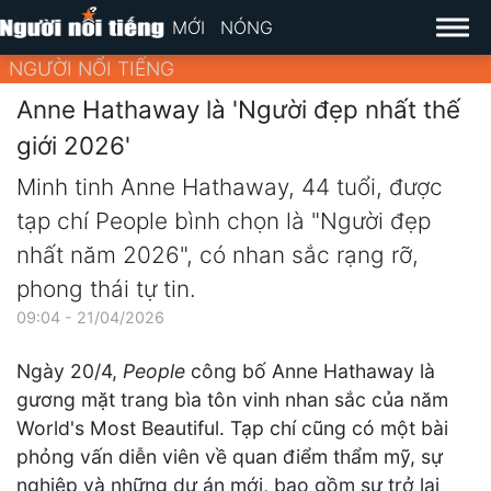
MỚI
NÓNG
NGƯỜI NỔI TIẾNG
Anne Hathaway là 'Người đẹp nhất thế
giới 2026'
Minh tinh Anne Hathaway, 44 tuổi, được
tạp chí People bình chọn là "Người đẹp
nhất năm 2026", có nhan sắc rạng rỡ,
phong thái tự tin.
09:04 - 21/04/2026
Ngày 20/4,
People
công bố Anne Hathaway là
gương mặt trang bìa tôn vinh nhan sắc của năm
World's Most Beautiful. Tạp chí cũng có một bài
phỏng vấn diễn viên về quan điểm thẩm mỹ, sự
nghiệp và những dự án mới, bao gồm sự trở lại