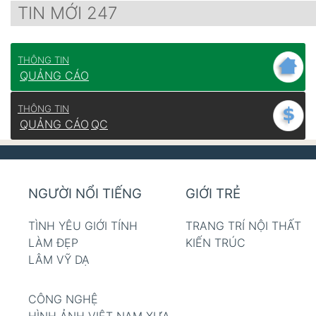
TIN MỚI 247
THÔNG TIN
QUẢNG CÁO
THÔNG TIN
QUẢNG CÁO
QC
NGƯỜI NỔI TIẾNG
GIỚI TRẺ
TÌNH YÊU GIỚI TÍNH
TRANG TRÍ NỘI THẤT
LÀM ĐẸP
KIẾN TRÚC
LÂM VỸ DẠ
CÔNG NGHỆ
HÌNH ẢNH VIỆT NAM XƯA