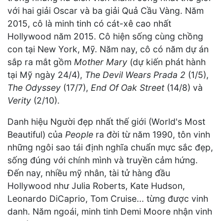
với hai giải Oscar và ba giải Quả Cầu Vàng. Năm
2015, cô là minh tinh có cát-xê cao nhất
Hollywood năm 2015. Cô hiện sống cùng chồng
con tại New York, Mỹ. Năm nay, cô có năm dự án
sắp ra mắt gồm
Mother Mary
(dự kiến phát hành
tại Mỹ ngày 24/4),
The Devil Wears Prada 2
(1/5),
The Odyssey
(17/7),
End Of Oak Street
(14/8) và
Verity
(2/10).
Danh hiệu Người đẹp nhất thế giới (World's Most
Beautiful) của
People
ra đời từ năm 1990, tôn vinh
những ngôi sao tái định nghĩa chuẩn mực sắc đẹp,
sống đúng với chính mình và truyền cảm hứng.
Đến nay, nhiều mỹ nhân, tài tử hàng đầu
Hollywood như Julia Roberts, Kate Hudson,
Leonardo DiCaprio, Tom Cruise... từng được vinh
danh. Năm ngoái, minh tinh Demi Moore nhận vinh