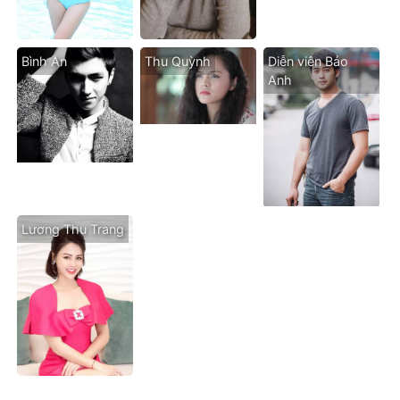
Bình An
Thu Quỳnh
Diễn viên Bảo
Anh
Lương Thu Trang