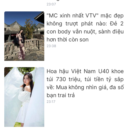
23:07
"MC xinh nhất VTV" mặc đẹp
không trượt phát nào: Đẻ 2
con body vẫn nuột, sành điệu
hơn thời còn son
23:38
Hoa hậu Việt Nam U40 khoe
túi 730 triệu, túi tiền tỷ sắp
về: Mua không nhìn giá, đa số
bạn trai trả
23:17