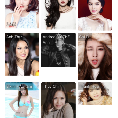
Anh Thư
Andree Bùi Thế
Chi Pu
Anh
Bikini - Áo tăm
Thùy Chi
Thanh Hoa