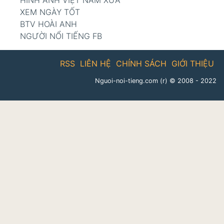
XEM NGÀY TỐT
BTV HOÀI ANH
NGƯỜI NỔI TIẾNG FB
RSS
LIÊN HỆ
CHÍNH SÁCH
GIỚI THIỆU
Nguoi-noi-tieng.com (r)
© 2008 - 2022