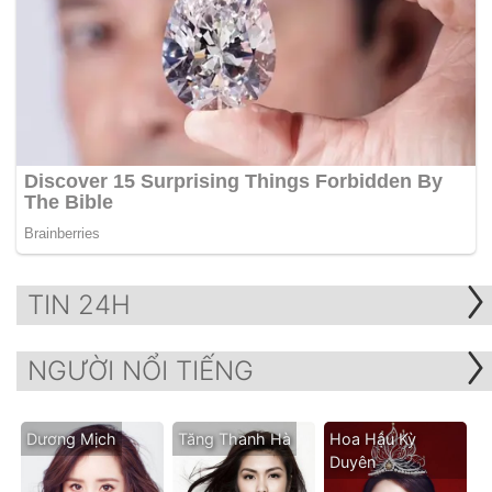
TIN 24H
NGƯỜI NỔI TIẾNG
Dương Mịch
Tăng Thanh Hà
Hoa Hậu Kỳ
Duyên