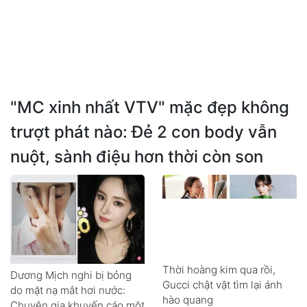
"MC xinh nhất VTV" mặc đẹp không
trượt phát nào: Đẻ 2 con body vẫn
nuột, sành điệu hơn thời còn son
Thời hoàng kim qua rồi,
Dương Mịch nghi bị bỏng
Gucci chật vật tìm lại ánh
do mặt nạ mắt hơi nước:
hào quang
Chuyên gia khuyến cáo một