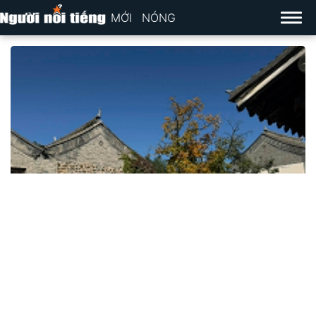
MỚI
NÓNG