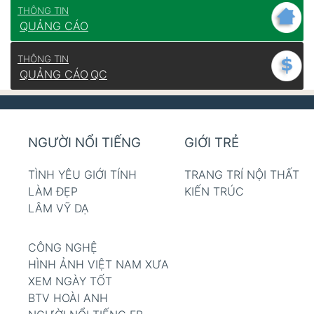
THÔNG TIN
QUẢNG CÁO
THÔNG TIN
QUẢNG CÁO
QC
NGƯỜI NỔI TIẾNG
GIỚI TRẺ
TÌNH YÊU GIỚI TÍNH
TRANG TRÍ NỘI THẤT
LÀM ĐẸP
KIẾN TRÚC
LÂM VỸ DẠ
CÔNG NGHỆ
HÌNH ẢNH VIỆT NAM XƯA
XEM NGÀY TỐT
BTV HOÀI ANH