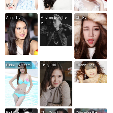
Anh Thư
Andree Bùi Thế
Chi Pu
Anh
Bikini - Áo tăm
Thùy Chi
Thanh Hoa
Bình An
Thu Quỳnh
Diễn viên Bảo