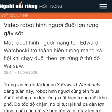
MỚI
NÓNG
CÔNG NGHỆ
Video robot hình người đuổi lợn rừng
gây sốt
Một robot hình người mang tên Edward
Warchocki trở thành hiện tượng mạng xã
hội khi chạy đuổi theo lợn rừng ở thủ đô
Warsaw.
05:04 - 17/04/2026
Trong video do tài khoản X
Edward Warchocki
đăng tuần này, robot hình người cùng tên "xua
đuổi" những con lợn rừng xuất hiện trong một khu
phố. Do tốc độ chậm, nó bị tụt lại khá xa đàn lợn
rừng, cuối cùng tỏ vẻ bực tức và giơ tay lên trời.