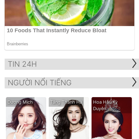
TIN 24H
NGƯỜI NỔI TIẾNG
Dương Mịch
Tăng Thanh Hà
Hoa Hậu Kỳ
Duyên