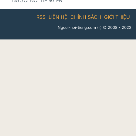
NGƯỜI NỔI TIẾNG FB
RSS
LIÊN HỆ
CHÍNH SÁCH
GIỚI THIỆU
Nguoi-noi-tieng.com (r)
© 2008 - 2022