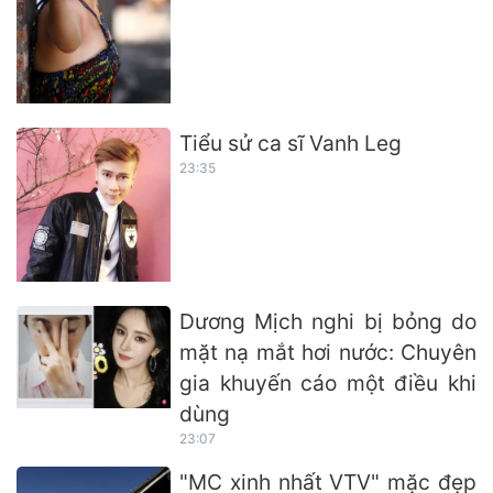
Tiểu sử ca sĩ Vanh Leg
23:35
Dương Mịch nghi bị bỏng do
mặt nạ mắt hơi nước: Chuyên
gia khuyến cáo một điều khi
dùng
23:07
"MC xinh nhất VTV" mặc đẹp