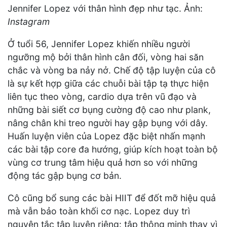
Jennifer Lopez với thân hình đẹp như tạc. Ảnh:
Instagram
Ở tuổi 56, Jennifer Lopez khiến nhiều người
ngưỡng mộ bởi thân hình cân đối, vòng hai săn
chắc và vòng ba nảy nở. Chế độ tập luyện của cô
là sự kết hợp giữa các chuỗi bài tập tạ thực hiện
liên tục theo vòng, cardio dựa trên vũ đạo và
những bài siết cơ bụng cường độ cao như plank,
nâng chân khi treo người hay gập bụng với dây.
Huấn luyện viên của Lopez đặc biệt nhấn mạnh
các bài tập core đa hướng, giúp kích hoạt toàn bộ
vùng cơ trung tâm hiệu quả hơn so với những
động tác gập bụng cơ bản.
Cô cũng bổ sung các bài HIIT để đốt mỡ hiệu quả
mà vẫn bảo toàn khối cơ nạc. Lopez duy trì
nguyên tắc tập luyện riêng: tập thông minh thay vì