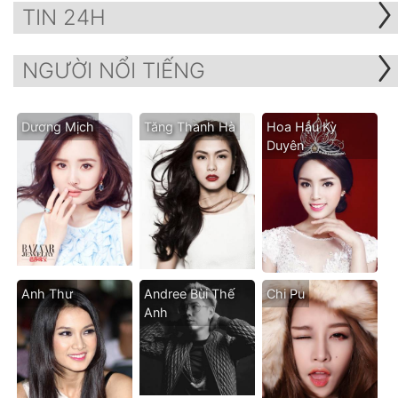
TIN 24H
NGƯỜI NỔI TIẾNG
Dương Mịch
Tăng Thanh Hà
Hoa Hậu Kỳ
Duyên
Anh Thư
Andree Bùi Thế
Chi Pu
Anh