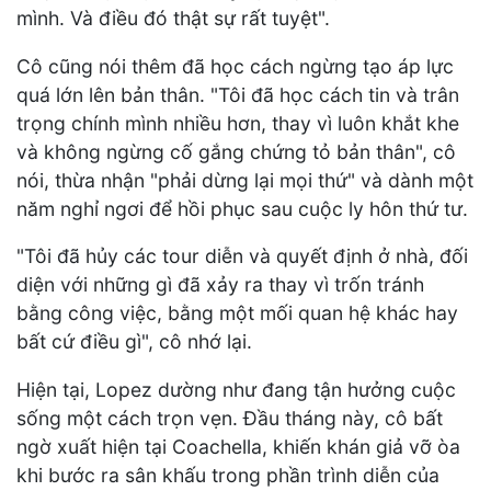
mình. Và điều đó thật sự rất tuyệt".
Cô cũng nói thêm đã học cách ngừng tạo áp lực
quá lớn lên bản thân. "Tôi đã học cách tin và trân
trọng chính mình nhiều hơn, thay vì luôn khắt khe
và không ngừng cố gắng chứng tỏ bản thân", cô
nói, thừa nhận "phải dừng lại mọi thứ" và dành một
năm nghỉ ngơi để hồi phục sau cuộc ly hôn thứ tư.
"Tôi đã hủy các tour diễn và quyết định ở nhà, đối
diện với những gì đã xảy ra thay vì trốn tránh
bằng công việc, bằng một mối quan hệ khác hay
bất cứ điều gì", cô nhớ lại.
Hiện tại, Lopez dường như đang tận hưởng cuộc
sống một cách trọn vẹn. Đầu tháng này, cô bất
ngờ xuất hiện tại Coachella, khiến khán giả vỡ òa
khi bước ra sân khấu trong phần trình diễn của