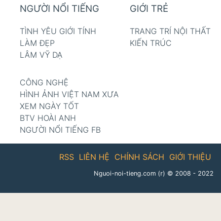
NGƯỜI NỔI TIẾNG
GIỚI TRẺ
TÌNH YÊU GIỚI TÍNH
TRANG TRÍ NỘI THẤT
LÀM ĐẸP
KIẾN TRÚC
LÂM VỸ DẠ
CÔNG NGHỆ
HÌNH ẢNH VIỆT NAM XƯA
XEM NGÀY TỐT
BTV HOÀI ANH
NGƯỜI NỔI TIẾNG FB
RSS
LIÊN HỆ
CHÍNH SÁCH
GIỚI THIỆU
Nguoi-noi-tieng.com (r)
© 2008 - 2022