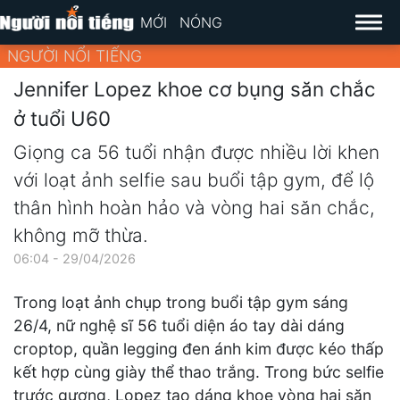
MỚI
NÓNG
NGƯỜI NỔI TIẾNG
Jennifer Lopez khoe cơ bụng săn chắc
ở tuổi U60
Giọng ca 56 tuổi nhận được nhiều lời khen
với loạt ảnh selfie sau buổi tập gym, để lộ
thân hình hoàn hảo và vòng hai săn chắc,
không mỡ thừa.
06:04 - 29/04/2026
Trong loạt ảnh chụp trong buổi tập gym sáng
26/4, nữ nghệ sĩ 56 tuổi diện áo tay dài dáng
croptop, quần legging đen ánh kim được kéo thấp
kết hợp cùng giày thể thao trắng. Trong bức selfie
trước gương, Lopez tạo dáng khoe vòng hai săn