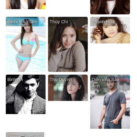
Bikini - Áo tăm
Thùy Chi
Thanh Hoa
Bình An
Thu Quỳnh
Diễn viên Bảo
Anh
Lương Thu Trang