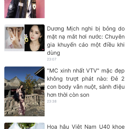
Dương Mịch nghi bị bỏng do
mặt nạ mắt hơi nước: Chuyên
gia khuyến cáo một điều khi
dùng
23:07
"MC xinh nhất VTV" mặc đẹp
không trượt phát nào: Đẻ 2
con body vẫn nuột, sành điệu
hơn thời còn son
23:38
Hoa hậu Việt Nam U40 khoe