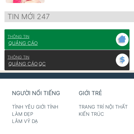
TIN MỚI 247
THÔNG TIN
QUẢNG CÁO
THÔNG TIN
QUẢNG CÁO
QC
NGƯỜI NỔI TIẾNG
GIỚI TRẺ
TÌNH YÊU GIỚI TÍNH
TRANG TRÍ NỘI THẤT
LÀM ĐẸP
KIẾN TRÚC
LÂM VỸ DẠ