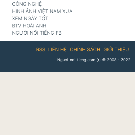
CÔNG NGHỆ
HÌNH ẢNH VIỆT NAM XƯA
XEM NGÀY TỐT
BTV HOÀI ANH
NGƯỜI NỔI TIẾNG FB
RSS
LIÊN HỆ
CHÍNH SÁCH
GIỚI THIỆU
Nguoi-noi-tieng.com (r)
© 2008 - 2022