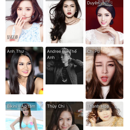
Duyên
Anh Thư
Andree Bùi Thế
Chi Pu
Anh
Bikini - Áo tăm
Thùy Chi
Thanh Hoa