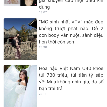
gia khuyến cáo một điều khi
dùng
23:07
"MC xinh nhất VTV" mặc đẹp
không trượt phát nào: Đẻ 2
con body vẫn nuột, sành điệu
hơn thời còn son
23:38
Hoa hậu Việt Nam U40 khoe
túi 730 triệu, túi tiền tỷ sắp
về: Mua không nhìn giá, đa số
bạn trai trả
23:17