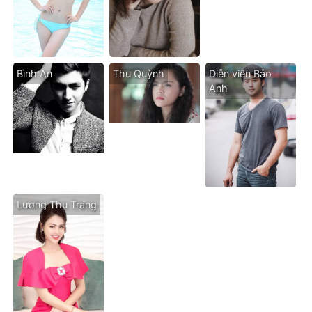
Bình An
Thu Quỳnh
Diễn viên Bảo
Anh
Lương Thu Trang