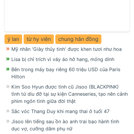
ý lan
từ hy viên
chung hân đồng
Mỹ nhân 'Giày thủy tinh' được khen tươi như hoa
Lisa bị chỉ trích vì váy áo hở hang, mỏng dính
Bên trong máy bay riêng 60 triệu USD của Paris
Hilton
Kim Soo Hyun được tình cũ Jisoo (BLACKPINK)
tình tứ dìu đỡ tại sự kiện Canneseries, tạo nên cảnh
phim ngôn tình giữa đời thật
Sắc vóc Thang Duy khi mang thai ở tuổi 47
Jisoo lên tiếng sau ồn ào anh trai bạo hành tình
dục vợ, cưỡng dâm phụ nữ