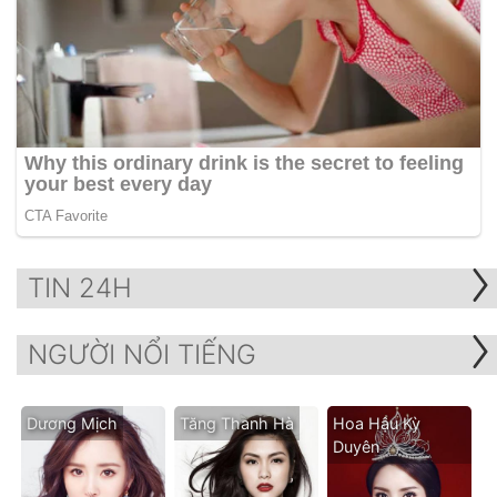
TIN 24H
NGƯỜI NỔI TIẾNG
Dương Mịch
Tăng Thanh Hà
Hoa Hậu Kỳ
Duyên