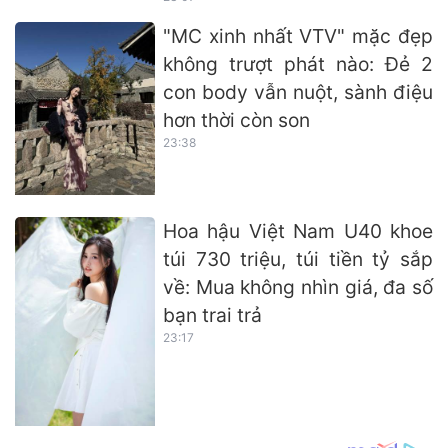
"MC xinh nhất VTV" mặc đẹp
không trượt phát nào: Đẻ 2
con body vẫn nuột, sành điệu
hơn thời còn son
23:38
Hoa hậu Việt Nam U40 khoe
túi 730 triệu, túi tiền tỷ sắp
về: Mua không nhìn giá, đa số
bạn trai trả
23:17