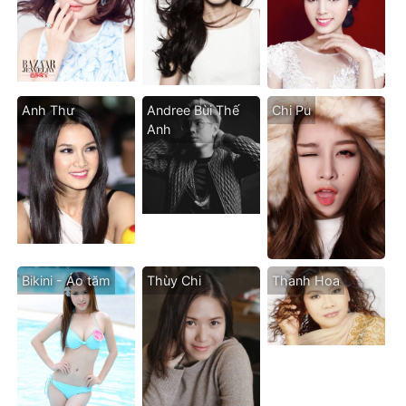
Anh Thư
Andree Bùi Thế
Chi Pu
Anh
Bikini - Áo tăm
Thùy Chi
Thanh Hoa