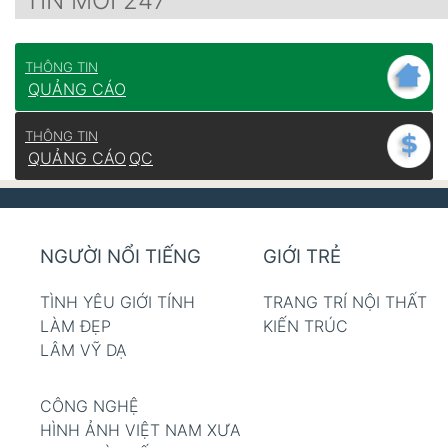
TIN MỚI 247
THÔNG TIN
QUẢNG CÁO
THÔNG TIN
QUẢNG CÁO
QC
NGƯỜI NỔI TIẾNG
GIỚI TRẺ
TÌNH YÊU GIỚI TÍNH
TRANG TRÍ NỘI THẤT
LÀM ĐẸP
KIẾN TRÚC
LÂM VỸ DẠ
CÔNG NGHỆ
HÌNH ẢNH VIỆT NAM XƯA