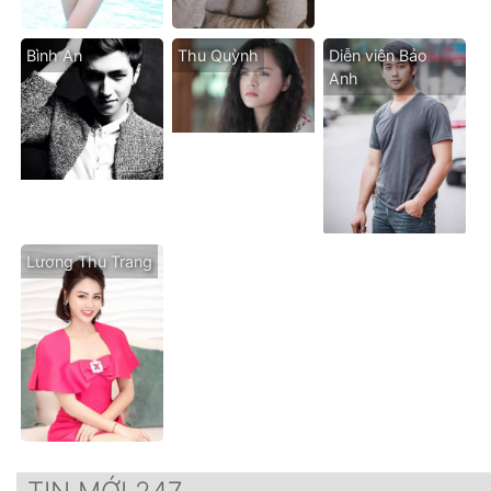
Bình An
Thu Quỳnh
Diễn viên Bảo
Anh
Lương Thu Trang