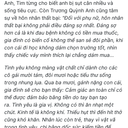
Anh, Tim từng cho biết anh bị sụt cân nhiều và
sống tiêu cực. Còn Trương Quỳnh Anh cũng tâm
sự về hôn nhân thất bại:
"Đối với phụ nữ, hôn nhân
thất bại không phải điều đáng sợ nhất.
Đáng sợ
hơn cả là khi đau bệnh không có tiền mua thuốc,
gia đình có biến cố không thể san sẻ đôi phần, khi
con cái đi học không dám chọn trường tốt, nhìn
thấy chiếc váy mình thích lại chẳng dám mua...
Tình yêu không màng vật chất chỉ dành cho các
cô gái mười tám, đôi mươi hoặc tiểu thư sống
trong nhung lụa. Qua ba mươi, gánh nặng con cái,
gia đình sẽ cho bạn thấy: Cảm giác an toàn chỉ có
thể được đảm bảo bằng tiền do tay bạn tạo
ra.
Tình yêu là gia vị. Không có thì ăn nhạt một
chút. Kinh tế là không khí. Thiếu hụt thì đến hít thở
cũng khó khăn.
Nhân lúc còn trẻ, thay vì vật vã
trong tình yêu, chi bằng dốc sức kiếm tiền để