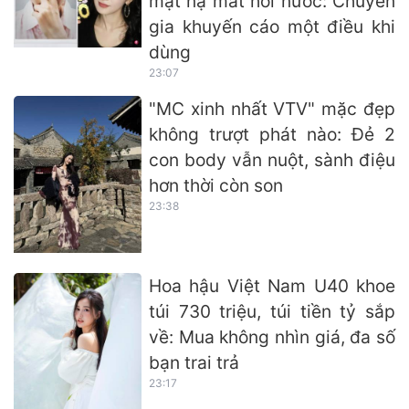
mặt nạ mắt hơi nước: Chuyên
gia khuyến cáo một điều khi
dùng
23:07
"MC xinh nhất VTV" mặc đẹp
không trượt phát nào: Đẻ 2
con body vẫn nuột, sành điệu
hơn thời còn son
23:38
Hoa hậu Việt Nam U40 khoe
túi 730 triệu, túi tiền tỷ sắp
về: Mua không nhìn giá, đa số
bạn trai trả
23:17