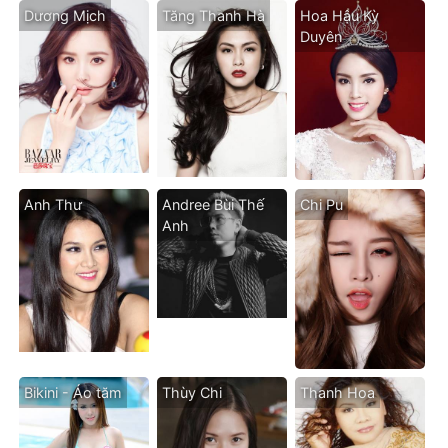
Dương Mịch
Tăng Thanh Hà
Hoa Hậu Kỳ
Duyên
Anh Thư
Andree Bùi Thế
Chi Pu
Anh
Bikini - Áo tăm
Thùy Chi
Thanh Hoa