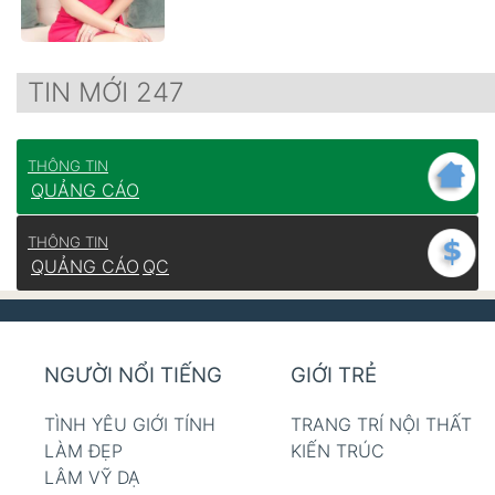
TIN MỚI 247
THÔNG TIN
QUẢNG CÁO
THÔNG TIN
QUẢNG CÁO
QC
NGƯỜI NỔI TIẾNG
GIỚI TRẺ
TÌNH YÊU GIỚI TÍNH
TRANG TRÍ NỘI THẤT
LÀM ĐẸP
KIẾN TRÚC
LÂM VỸ DẠ