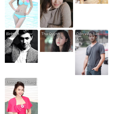
Bình An
Thu Quỳnh
Diễn viên Bảo
Anh
Lương Thu Trang