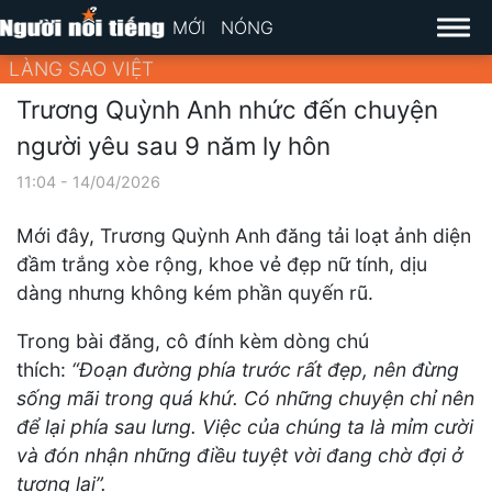
MỚI
NÓNG
LÀNG SAO VIỆT
Trương Quỳnh Anh nhức đến chuyện
người yêu sau 9 năm ly hôn
11:04 - 14/04/2026
Mới đây, Trương Quỳnh Anh đăng tải loạt ảnh diện
đầm trắng xòe rộng, khoe vẻ đẹp nữ tính, dịu
dàng nhưng không kém phần quyến rũ.
Trong bài đăng, cô đính kèm dòng chú
thích:
“Đoạn đường phía trước rất đẹp, nên đừng
sống mãi trong quá khứ. Có những chuyện chỉ nên
để lại phía sau lưng. Việc của chúng ta là mỉm cười
và đón nhận những điều tuyệt vời đang chờ đợi ở
tương lai”.