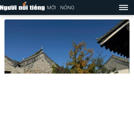
MỚI
NÓNG