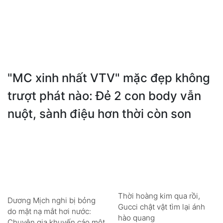
"MC xinh nhất VTV" mặc đẹp không
trượt phát nào: Đẻ 2 con body vẫn
nuột, sành điệu hơn thời còn son
Thời hoàng kim qua rồi,
Dương Mịch nghi bị bỏng
Gucci chật vật tìm lại ánh
do mặt nạ mắt hơi nước:
hào quang
Chuyên gia khuyến cáo một