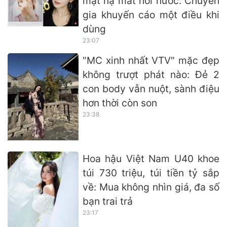
mặt nạ mắt hơi nước: Chuyên
gia khuyến cáo một điều khi
dùng
23:07
"MC xinh nhất VTV" mặc đẹp
không trượt phát nào: Đẻ 2
con body vẫn nuột, sành điệu
hơn thời còn son
23:38
Hoa hậu Việt Nam U40 khoe
túi 730 triệu, túi tiền tỷ sắp
về: Mua không nhìn giá, đa số
bạn trai trả
23:17