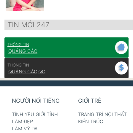
TIN MỚI 247
THÔNG TIN
QUẢNG CÁO
THÔNG TIN
QUẢNG CÁO
QC
NGƯỜI NỔI TIẾNG
GIỚI TRẺ
TÌNH YÊU GIỚI TÍNH
TRANG TRÍ NỘI THẤT
LÀM ĐẸP
KIẾN TRÚC
LÂM VỸ DẠ