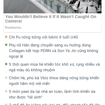
Chi Pu nóng bỏng với bikini ở tuổi U40
Phụ nữ Hàn đang chuyển sang xu hướng dùng
Collagen kết hợp PDRN và Son Ye Jin cũng không
ngoại lệ
5 thói quen mùa hè khiến tóc khô xơ, rụng nhiều và
ngả màu dù không nhuộm
Chớm hè, phú bà Vbiz khoe dáng nóng bỏng khiến
người hâm mộ mê mẩn
5 món peel da tại nhà an toàn, lành tính khiến da
như được "tái sinh"
3 chế độ ăn kiêng gây hại da, đẩy nhanh tốc độ lão