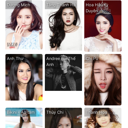
Dương Mịch
Tăng Thanh Hà
Hoa Hậu Kỳ
Duyên
Anh Thư
Andree Bùi Thế
Chi Pu
Anh
Bikini - Áo tăm
Thùy Chi
Thanh Hoa