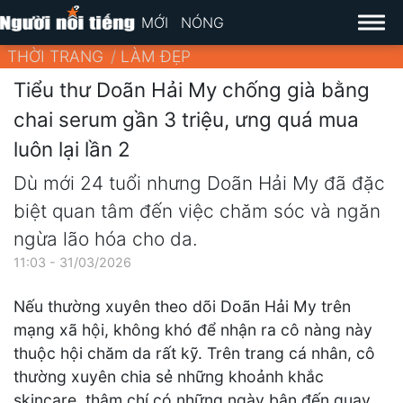
MỚI
NÓNG
THỜI TRANG
LÀM ĐẸP
Tiểu thư Doãn Hải My chống già bằng
chai serum gần 3 triệu, ưng quá mua
luôn lại lần 2
Dù mới 24 tuổi nhưng Doãn Hải My đã đặc
biệt quan tâm đến việc chăm sóc và ngăn
ngừa lão hóa cho da.
11:03 - 31/03/2026
Nếu thường xuyên theo dõi Doãn Hải My trên
mạng xã hội, không khó để nhận ra cô nàng này
thuộc hội chăm da rất kỹ. Trên trang cá nhân, cô
thường xuyên chia sẻ những khoảnh khắc
skincare, thậm chí có những ngày bận đến quay