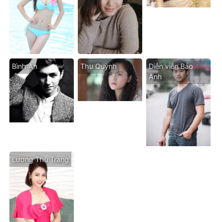
Bình An
Thu Quỳnh
Diễn viên Bảo
Anh
Lương Thu Trang