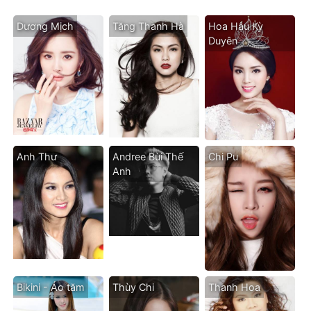
Dương Mịch
Tăng Thanh Hà
Hoa Hậu Kỳ
Duyên
Anh Thư
Andree Bùi Thế
Chi Pu
Anh
Bikini - Áo tăm
Thùy Chi
Thanh Hoa