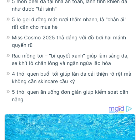
5 món peel da tại nhà an toàn, lành tính khiến da
như được "tái sinh"
5 lọ gel dưỡng mát rượi thấm nhanh, là "chân ái"
rất cần cho mùa hè
Miss Cosmo 2025 thả dáng với đồ bơi hai mảnh
quyến rũ
Rau mồng tơi – “bí quyết xanh” giúp làm sáng da,
se khít lỗ chân lông và ngăn ngừa lão hóa
4 thói quen buổi tối giúp làn da cải thiện rõ rệt mà
không cần skincare cầu kỳ
5 thói quen ăn uống đơn giản giúp kiểm soát cân
nặng