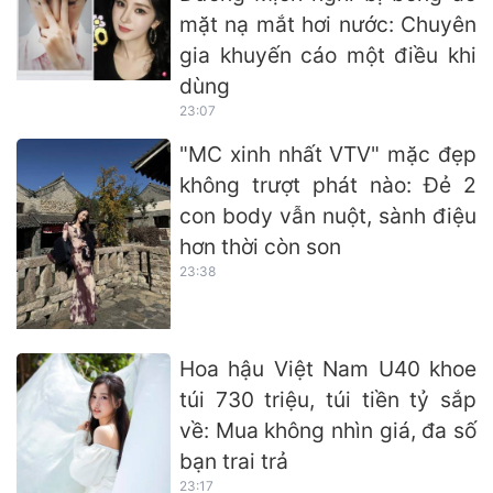
mặt nạ mắt hơi nước: Chuyên
gia khuyến cáo một điều khi
dùng
23:07
"MC xinh nhất VTV" mặc đẹp
không trượt phát nào: Đẻ 2
con body vẫn nuột, sành điệu
hơn thời còn son
23:38
Hoa hậu Việt Nam U40 khoe
túi 730 triệu, túi tiền tỷ sắp
về: Mua không nhìn giá, đa số
bạn trai trả
23:17