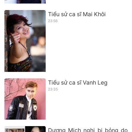
Tiểu sử ca sĩ Mai Khôi
23:56
Tiểu sử ca sĩ Vanh Leg
23:35
Dương Mịch nghi bị bỏng do