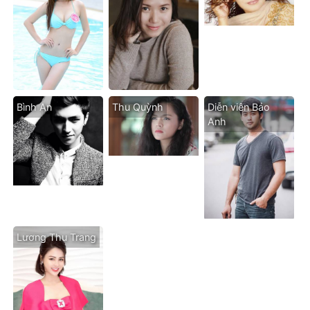
Bình An
Thu Quỳnh
Diễn viên Bảo
Anh
Lương Thu Trang