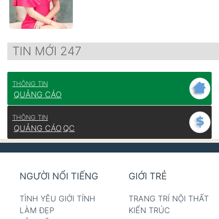
TIN MỚI 247
THÔNG TIN
QUẢNG CÁO
THÔNG TIN
QUẢNG CÁO
QC
NGƯỜI NỔI TIẾNG
GIỚI TRẺ
TÌNH YÊU GIỚI TÍNH
TRANG TRÍ NỘI THẤT
LÀM ĐẸP
KIẾN TRÚC