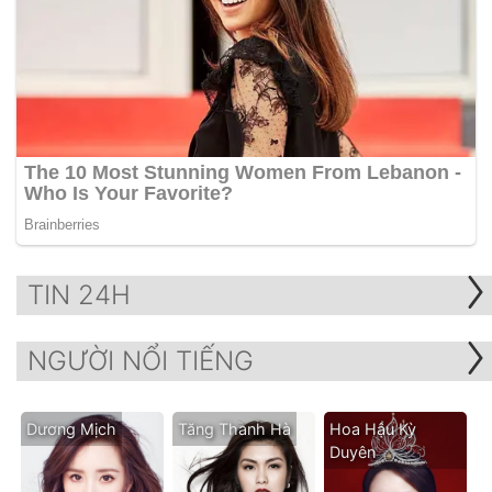
TIN 24H
NGƯỜI NỔI TIẾNG
Dương Mịch
Tăng Thanh Hà
Hoa Hậu Kỳ
Duyên