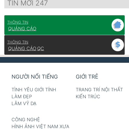
TIN MỚI 247
THÔNG TIN
QUẢNG CÁO
THÔNG TIN
QUẢNG CÁO
QC
NGƯỜI NỔI TIẾNG
GIỚI TRẺ
TÌNH YÊU GIỚI TÍNH
TRANG TRÍ NỘI THẤT
LÀM ĐẸP
KIẾN TRÚC
LÂM VỸ DẠ
CÔNG NGHỆ
HÌNH ẢNH VIỆT NAM XƯA