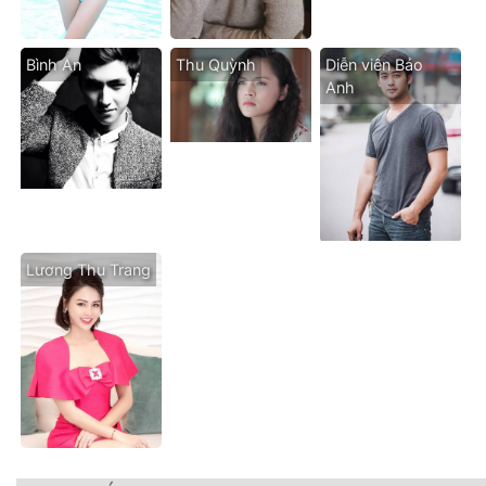
Bình An
Thu Quỳnh
Diễn viên Bảo
Anh
Lương Thu Trang