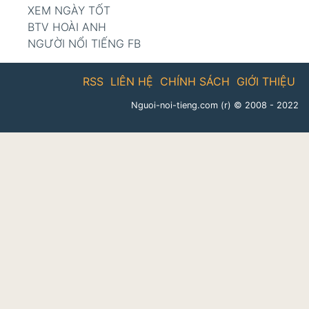
XEM NGÀY TỐT
BTV HOÀI ANH
NGƯỜI NỔI TIẾNG FB
RSS
LIÊN HỆ
CHÍNH SÁCH
GIỚI THIỆU
Nguoi-noi-tieng.com (r)
© 2008 - 2022