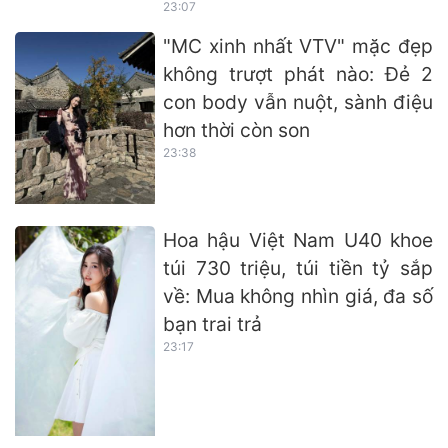
23:07
"MC xinh nhất VTV" mặc đẹp
không trượt phát nào: Đẻ 2
con body vẫn nuột, sành điệu
hơn thời còn son
23:38
Hoa hậu Việt Nam U40 khoe
túi 730 triệu, túi tiền tỷ sắp
về: Mua không nhìn giá, đa số
bạn trai trả
23:17