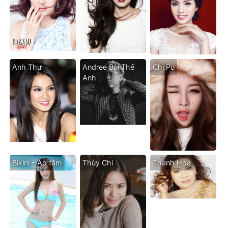
Anh Thư
Andree Bùi Thế
Chi Pu
Anh
Bikini - Áo tăm
Thùy Chi
Thanh Hoa